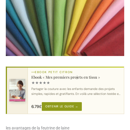
EBOOK PETIT CITRON
Ebook « Mes premiers projets en tissu »
★
★
★
★
★
Partager la couture avec les enfants demande des projets
simples, rapides et gratifiants. En voilà une sélection testée et
approuvée.
6.79
£
OBTENIR LE GUIDE →
les avantages de la feutrine de laine