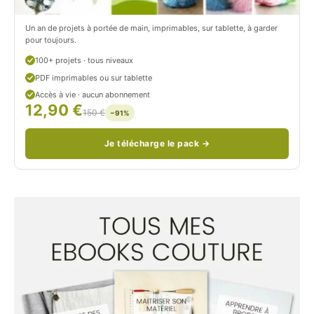
c
Un an de projets à portée de main, imprimables, sur tablette, à garder
o
pour toujours.
u
100+ projets · tous niveaux
PDF imprimables ou sur tablette
d
Accès à vie · aucun abonnement
12,90 €
/
150 €
−91%
Je télécharge le pack →