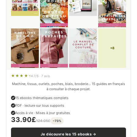
+8
4.7/5 · 7 avis
Machine, tissus, ourlets, poches, biais, broderie… 15 guides en français
à consulter à chaque projet.
15 ebooks thématiques complets
PDF · lecture sur tous supports
Accès à vie · Mises à jour gratuites
33.90
£
124.05
£
−73%
Je découvre les 15 ebooks →