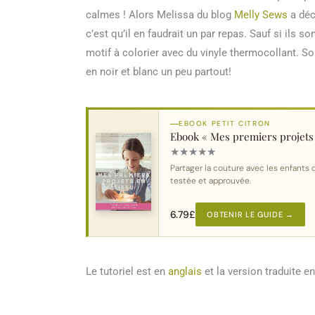
calmes ! Alors Melissa du blog
Melly Sews
a déci
c’est qu’il en faudrait un par repas. Sauf si ils so
motif à colorier avec du vinyle thermocollant. S
en noir et blanc un peu partout!
EBOOK PETIT CITRON
Ebook « Mes premiers projets 
★
★
★
★
★
Partager la couture avec les enfants 
testée et approuvée.
6.79
£
OBTENIR LE GUIDE →
Le tutoriel est en
anglais
et la version traduite e