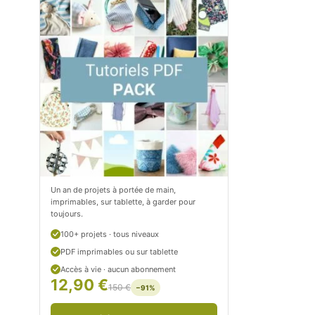
m
o
/
m
P
/
e
p
t
e
i
t
t
i
C
t
Un an de projets à portée de main,
imprimables, sur tablette, à garder pour
i
c
toujours.
t
i
100+ projets · tous niveaux
r
t
PDF imprimables ou sur tablette
Accès à vie · aucun abonnement
o
r
12,90 €
150 €
−91%
n
o