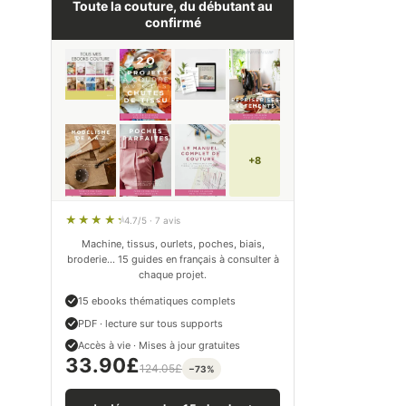
Toute la couture, du débutant au
confirmé
+8
4.7/5 · 7 avis
Machine, tissus, ourlets, poches, biais,
broderie… 15 guides en français à consulter à
chaque projet.
15 ebooks thématiques complets
PDF · lecture sur tous supports
Accès à vie · Mises à jour gratuites
33.90
£
124.05
£
−73%