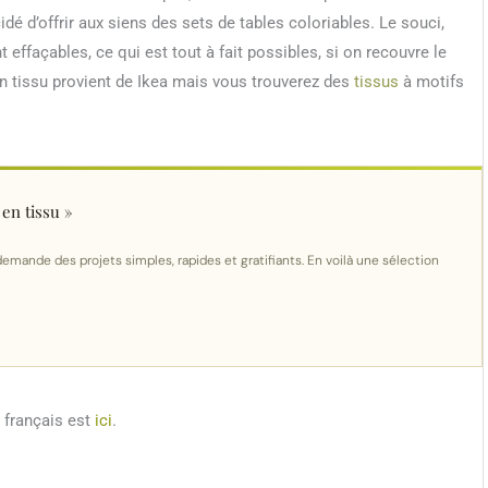
dé d’offrir aux siens des sets de tables coloriables. Le souci,
nt effaçables, ce qui est tout à fait possibles, si on recouvre le
on tissu provient de Ikea mais vous trouverez des
tissus
à motifs
en tissu »
demande des projets simples, rapides et gratifiants. En voilà une sélection
n français est
ici
.