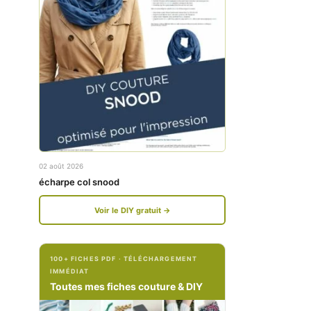
w
w
w
w
.
.
f
i
a
n
c
s
e
t
02 août 2026
b
a
écharpe col snood
o
g
Voir le DIY gratuit →
o
r
k
a
100+ FICHES PDF · TÉLÉCHARGEMENT
.
m
IMMÉDIAT
c
.
Toutes mes fiches couture & DIY
o
c