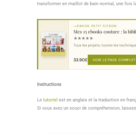
transformer en maillot de bain normal, une fois l
EBOOK PETIT CITRON
Mes 15 ebooks couture : la bi
★
★
★
★
★
Tous les projets, toutes les technique
33.90
£
VOIR LE PACK COMPLET
Instructions
Le
tutoriel
est en anglais et la traduction en fran
Si vous avez un souci de compréhension, laisse