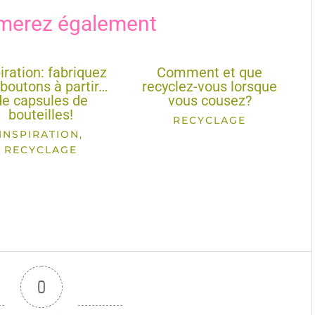
merez également
iration: fabriquez
Comment et que
boutons à partir…
recyclez-vous lorsque
de capsules de
vous cousez?
bouteilles!
RECYCLAGE
INSPIRATION
,
RECYCLAGE
0