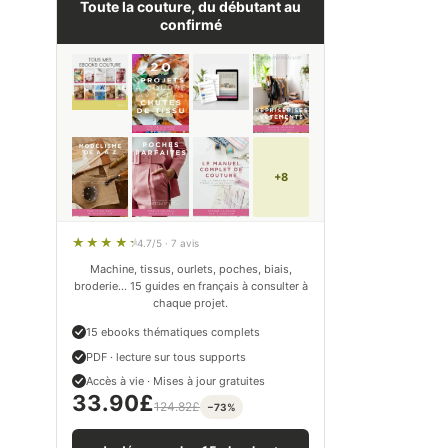
Toute la couture, du débutant au
confirmé
+8
4.7/5 · 7 avis
Machine, tissus, ourlets, poches, biais,
broderie… 15 guides en français à consulter à
chaque projet.
15 ebooks thématiques complets
PDF · lecture sur tous supports
Accès à vie · Mises à jour gratuites
33.90
£
124.82
£
−73%