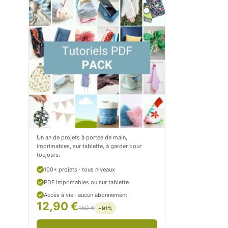
m
o
/
m
P
/
e
p
t
e
i
t
t
i
C
t
Un an de projets à portée de main,
imprimables, sur tablette, à garder pour
i
c
toujours.
t
i
100+ projets · tous niveaux
r
t
PDF imprimables ou sur tablette
Accès à vie · aucun abonnement
o
r
12,90 €
150 €
−91%
n
o