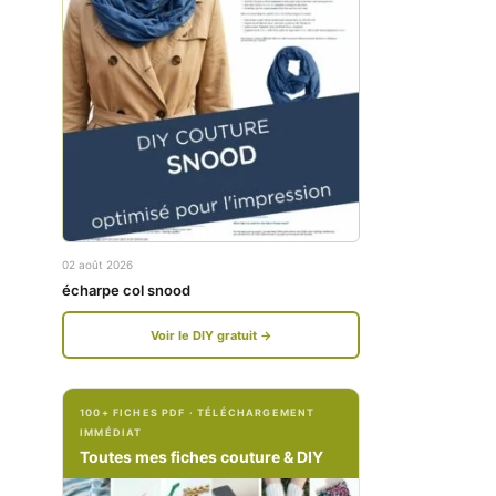
w
w
w
w
.
.
f
i
a
n
c
s
e
t
02 août 2026
b
a
écharpe col snood
o
g
Voir le DIY gratuit →
o
r
k
a
100+ FICHES PDF · TÉLÉCHARGEMENT
.
m
IMMÉDIAT
c
.
Toutes mes fiches couture & DIY
o
c