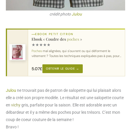
crédit photo
Julou
EBOOK PETIT CITRON
Ebook « Coudre des
poches
»
★
★
★
★
★
Poches
mal alignées, qui s'ouvrent ou qui déforment le
vêtement ? Toutes les techniques expliquées pas à pas, pour
chaque type de poche.
5.07
£
OBTENIR LE GUIDE →
Julou
ne trouvait pas de patron de salopette qui lui plaisait alors
elle a créé son propre modèle. Le résultat est une salopette courte
en
vichy
gris, parfaite pour la saison. Elle est adorable avec un
débardeur et il y a même des poches pour les trésors. C’est mon
coup de coeur couture de la semaine !
Bravo !