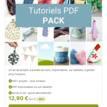
t
i
C
t
i
c
t
i
r
t
o
r
n
o
/
n
c
Un an de projets à portée de main, imprimables, sur tablette, à garder
o
pour toujours.
u
100+ projets · tous niveaux
PDF imprimables ou sur tablette
d
Accès à vie · aucun abonnement
12,90 €
/
150 €
−91%