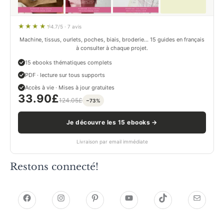
4.7/5 · 7 avis
Machine, tissus, ourlets, poches, biais, broderie… 15 guides en français
à consulter à chaque projet.
15 ebooks thématiques complets
PDF · lecture sur tous supports
Accès à vie · Mises à jour gratuites
33.90
£
124.05
£
−73%
Je découvre les 15 ebooks →
Livraison par email immédiate
Restons connecté!
h
h
P
Y
T
E
t
t
i
o
i
-