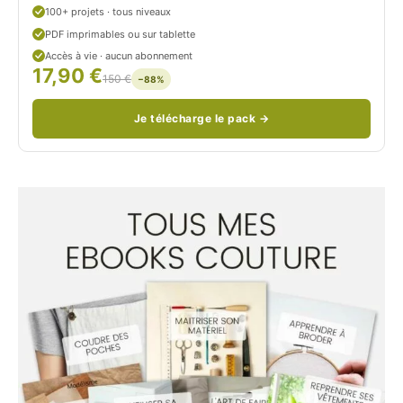
u
100+ projets · tous niveaux
PDF imprimables ou sur tablette
d
Accès à vie · aucun abonnement
17,90 €
/
150 €
−88%
Je télécharge le pack →