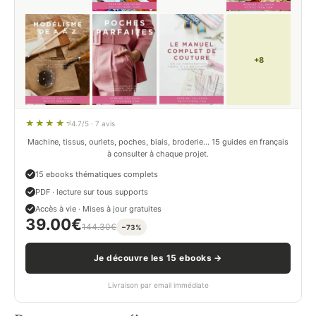
+8
4.7/5 · 7 avis
Machine, tissus, ourlets, poches, biais, broderie… 15 guides en français
à consulter à chaque projet.
15 ebooks thématiques complets
PDF · lecture sur tous supports
Accès à vie · Mises à jour gratuites
39.00
€
144.30
€
−73%
Je découvre les 15 ebooks →
Livraison par email immédiate