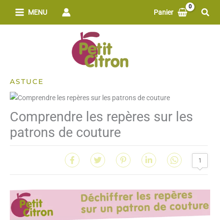
Aller
Rech
MENU
Panier
au
contenu
ASTUCE
Comprendre les repères sur les
patrons de couture
1