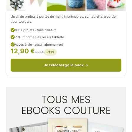
/
n
c
Un an de projets à portée de main, imprimables, sur tablette, à garder
o
pour toujours.
u
100+ projets · tous niveaux
PDF imprimables ou sur tablette
d
Accès à vie · aucun abonnement
12,90 €
/
150 €
−91%
Je télécharge le pack →