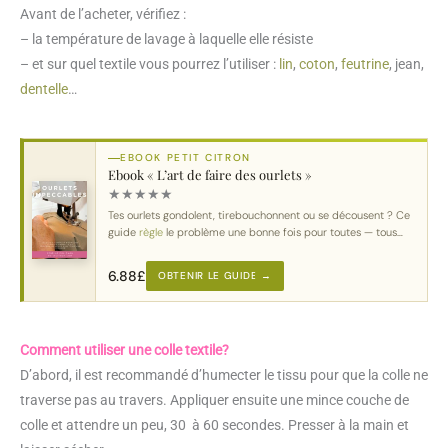
Avant de l’acheter, vérifiez :
– la température de lavage à laquelle elle résiste
– et sur quel textile vous pourrez l’utiliser :
lin
,
coton
,
feutrine
, jean,
dentelle
…
EBOOK PETIT CITRON
Ebook « L’art de faire des ourlets »
★
★
★
★
★
Tes ourlets gondolent, tirebouchonnent ou se décousent ? Ce
guide
règle
le problème une bonne fois pour toutes — tous
tissus
, toutes machines.
6.88
£
OBTENIR LE GUIDE →
Comment utiliser une colle textile?
D’abord, il est recommandé d’humecter le tissu pour que la colle ne
traverse pas au travers. Appliquer ensuite une mince couche de
colle et attendre un peu, 30 à 60 secondes. Presser à la main et