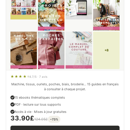
+8
4.7/5 · 7 avis
Machine, tissus, ourlets, poches, biais, broderie… 15 guides en français
à consulter à chaque projet.
15 ebooks thématiques complets
PDF · lecture sur tous supports
Accès à vie · Mises à jour gratuites
33.90
£
124.05
£
−73%