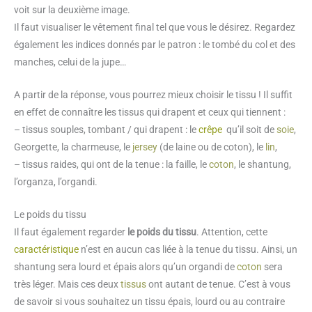
voit sur la deuxième image.
Il faut visualiser le vêtement final tel que vous le désirez. Regardez
également les indices donnés par le patron : le tombé du col et des
manches, celui de la jupe…
A partir de la réponse, vous pourrez mieux choisir le tissu ! Il suffit
en effet de connaître les tissus qui drapent et ceux qui tiennent :
– tissus souples, tombant / qui drapent : le
crêpe
qu’il soit de
soie
,
Georgette, la charmeuse, le
jersey
(de laine ou de coton), le
lin
,
– tissus raides, qui ont de la tenue : la faille, le
coton
, le shantung,
l’organza, l’organdi.
Le poids du tissu
Il faut également regarder
le poids du tissu
. Attention, cette
caractéristique
n’est en aucun cas liée à la tenue du tissu. Ainsi, un
shantung sera lourd et épais alors qu’un organdi de
coton
sera
très léger. Mais ces deux
tissus
ont autant de tenue. C’est à vous
de savoir si vous souhaitez un tissu épais, lourd ou au contraire