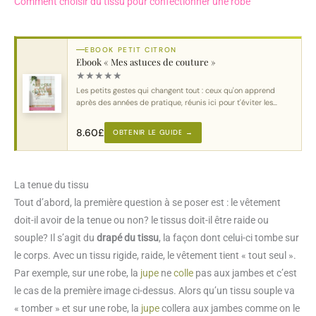
Comment choisir du tissu pour confectionner une robe
EBOOK PETIT CITRON
Ebook « Mes astuces de couture »
★
★
★
★
★
Les petits gestes qui changent tout : ceux qu'on apprend
après des années de pratique, réunis ici pour t'éviter les
erreurs classiques.
8.60
£
OBTENIR LE GUIDE →
La tenue du tissu
Tout d’abord, la première question à se poser est : le vêtement
doit-il avoir de la tenue ou non? le tissus doit-il être raide ou
souple? Il s’agit du
drapé du tissu
, la façon dont celui-ci tombe sur
le corps. Avec un tissu rigide, raide, le vêtement tient « tout seul ».
Par exemple, sur une robe, la
jupe
ne
colle
pas aux jambes et c’est
le cas de la première image ci-dessus. Alors qu’un tissu souple va
« tomber » et sur une robe, la
jupe
collera aux jambes comme on le