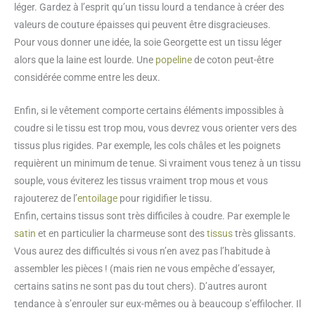
léger. Gardez à l’esprit qu’un tissu lourd a tendance à créer des
valeurs de couture épaisses qui peuvent être disgracieuses.
Pour vous donner une idée, la soie Georgette est un tissu léger
alors que la laine est lourde. Une
popeline
de coton peut-être
considérée comme entre les deux.
Enfin, si le vêtement comporte certains éléments impossibles à
coudre si le tissu est trop mou, vous devrez vous orienter vers des
tissus plus rigides. Par exemple, les cols châles et les poignets
requièrent un minimum de tenue. Si vraiment vous tenez à un tissu
souple, vous éviterez les tissus vraiment trop mous et vous
rajouterez de l’
entoilage
pour rigidifier le tissu.
Enfin, certains tissus sont très difficiles à coudre. Par exemple le
satin
et en particulier la charmeuse sont des
tissus
très glissants.
Vous aurez des difficultés si vous n’en avez pas l’habitude à
assembler les pièces ! (mais rien ne vous empêche d’essayer,
certains satins ne sont pas du tout chers). D’autres auront
tendance à s’enrouler sur eux-mêmes ou à beaucoup s’effilocher. Il