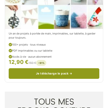
o
r
n
o
/
n
c
Un an de projets à portée de main, imprimables, sur tablette, à garder
o
pour toujours.
u
100+ projets · tous niveaux
PDF imprimables ou sur tablette
d
Accès à vie · aucun abonnement
12,90 €
/
150 €
−91%
Je télécharge le pack →