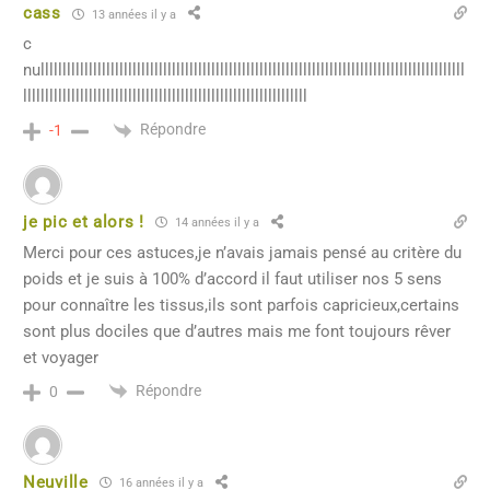
cass
13 années il y a
c
nulllllllllllllllllllllllllllllllllllllllllllllllllllllllllllllllllllllllllllllllllllllllllllllllll
lllllllllllllllllllllllllllllllllllllllllllllllllllllllllllllllll
Répondre
-1
je pic et alors !
14 années il y a
Merci pour ces astuces,je n’avais jamais pensé au critère du
poids et je suis à 100% d’accord il faut utiliser nos 5 sens
pour connaître les tissus,ils sont parfois capricieux,certains
sont plus dociles que d’autres mais me font toujours rêver
et voyager
Répondre
0
Neuville
16 années il y a