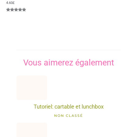
4.60
£
Noté
1
5.00
sur 5
basé sur
notation
client
Vous aimerez également
Tutoriel: cartable et lunchbox
NON CLASSÉ