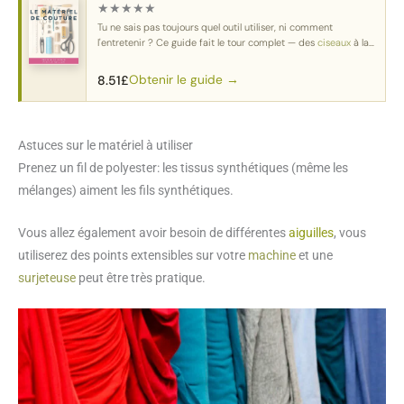
★
★
★
★
★
Tu ne sais pas toujours quel outil utiliser, ni comment
l'entretenir ? Ce guide fait le tour complet — des
ciseaux
à la
machine.
Obtenir le guide →
8.51
£
Astuces sur le matériel à utiliser
Prenez un fil de polyester: les tissus synthétiques (même les
mélanges) aiment les fils synthétiques.
Vous allez également avoir besoin de différentes
aiguilles
, vous
utiliserez des points extensibles sur votre
machine
et une
surjeteuse
peut être très pratique.