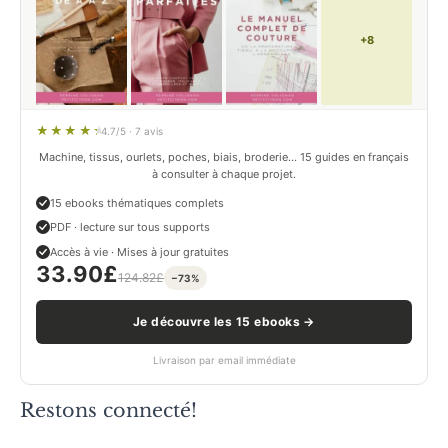
+8
4.7/5 · 7 avis
Machine, tissus, ourlets, poches, biais, broderie… 15 guides en français
à consulter à chaque projet.
15 ebooks thématiques complets
PDF · lecture sur tous supports
Accès à vie · Mises à jour gratuites
33.90
£
124.82
£
−73%
Je découvre les 15 ebooks →
Livraison par email immédiate
Restons connecté!