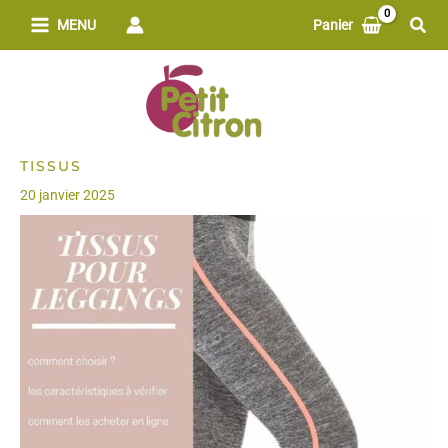
Aller
Rech
MENU
Panier
au
contenu
TISSUS
20 janvier 2025