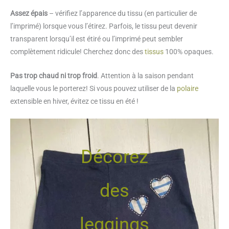
Assez épais
– vérifiez l’apparence du tissu (en particulier de
l’imprimé) lorsque vous l’étirez. Parfois, le tissu peut devenir
transparent lorsqu’il est étiré ou l’imprimé peut sembler
complètement ridicule! Cherchez donc des
tissus
100% opaques.
Pas trop chaud ni trop froid
. Attention à la saison pendant
laquelle vous le porterez! Si vous pouvez utiliser de la
polaire
extensible en hiver, évitez ce tissu en été !
Décorez
des
leggings