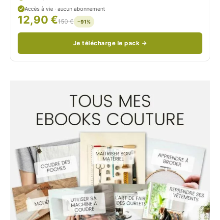
d
Accès à vie · aucun abonnement
12,90 €
/
150 €
−91%
Je télécharge le pack →