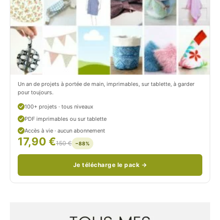
r
t
o
r
n
o
/
n
c
Un an de projets à portée de main, imprimables, sur tablette, à garder
o
pour toujours.
u
100+ projets · tous niveaux
PDF imprimables ou sur tablette
d
Accès à vie · aucun abonnement
17,90 €
/
150 €
−88%
Je télécharge le pack →