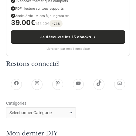
15 ebooks thématiques complets
PDF · lecture sur tous supports
Accès à vie · Mises à jour gratuites
39.00
€
145.20
€
−73%
Je découvre les 15 ebooks →
Livraison par email immédiate
Restons connecté!
h
h
P
Y
T
E
t
t
i
o
i
-
Catégories
t
t
n
u
k
m
p
p
t
T
T
a
s
s
e
u
o
i
Mon dernier DIY
:
:
r
b
k
l