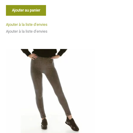
Noté
1
5.00
sur 5
Ajouter au panier
basé sur
notation
Ajouter à la liste d’envies
client
Ajouter à la liste d’envies