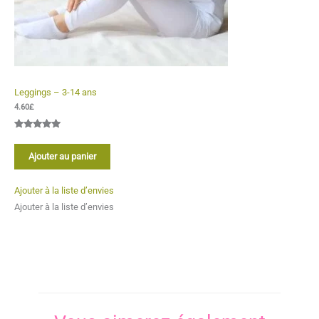
Leggings – 3-14 ans
4.60
£
Noté
1
5.00
sur 5
Ajouter au panier
basé sur
notation
Ajouter à la liste d’envies
client
Ajouter à la liste d’envies