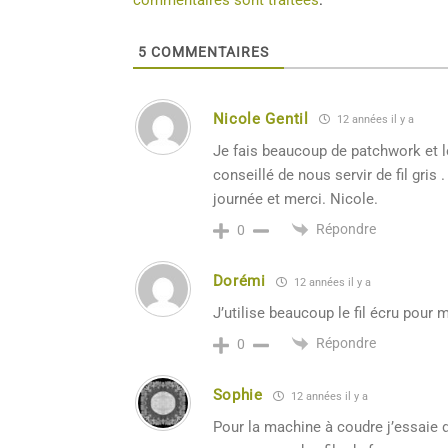
5
COMMENTAIRES
Nicole Gentil
12 années il y a
Je fais beaucoup de patchwork et lo
conseillé de nous servir de fil gris
journée et merci. Nicole.
Répondre
0
Dorémi
12 années il y a
J’utilise beaucoup le fil écru pour
Répondre
0
Sophie
12 années il y a
Pour la machine à coudre j’essaie d’