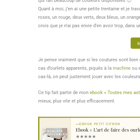
qui fait beaucoup de couleurs disponibles 🙂
Quant à moi, j’en ai une petite trentaine et je tra
roses, un rouge, deux verts, deux bleus, un orange.
crois que je n’ai pas envie d’en avoir trop, dans
a
Je pense vraiment que si les coutures sont bien ef
cas d’ourlets apparents, piqués à la
machine
ou e
cas-là, on peut justement jouer avec les couleurs 
Ce tip fait partie de mon
ebook « Toutes mes ast
mieux, plus vite et plus efficacement.
EBOOK PETIT CITRON
Ebook « L’art de faire des ourl
★
★
★
★
★