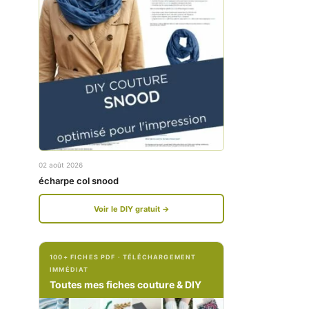
w
w
w
w
.
.
f
i
a
n
c
s
e
t
02 août 2026
b
a
écharpe col snood
o
g
Voir le DIY gratuit →
o
r
k
a
100+ FICHES PDF · TÉLÉCHARGEMENT
.
m
IMMÉDIAT
c
.
Toutes mes fiches couture & DIY
o
c