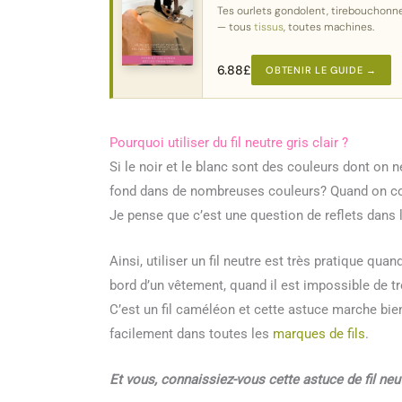
Tes ourlets gondolent, tirebouchonn
— tous
tissus
, toutes machines.
6.88
£
OBTENIR LE GUIDE →
Pourquoi utiliser du fil neutre gris clair ?
Si le noir et le blanc sont des couleurs dont on ne
fond dans de nombreuses couleurs? Quand on coud av
Je pense que c’est une question de reflets dans l
Ainsi, utiliser un fil neutre est très pratique q
bord d’un vêtement, quand il est impossible de tro
C’est un fil caméléon et cette astuce marche bien
facilement dans toutes les
marques de fils
.
Et vous, connaissiez-vous cette astuce de fil neu