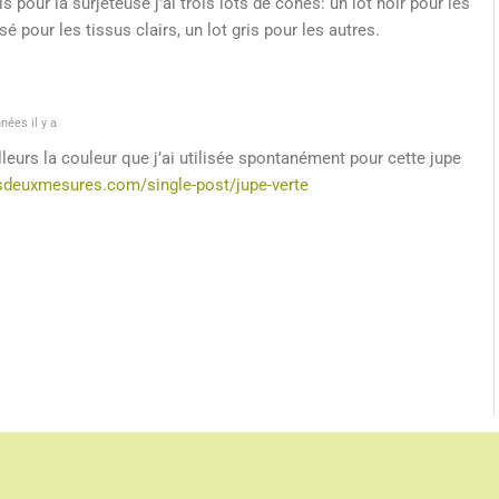
s pour la surjeteuse j’ai trois lots de cônes: un lot noir pour les
é pour les tissus clairs, un lot gris pour les autres.
nées il y a
leurs la couleur que j’ai utilisée spontanément pour cette jupe
sdeuxmesures.com/single-post/jupe-verte