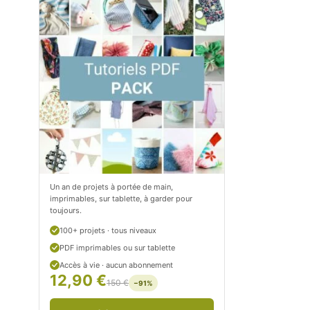
m
o
/
m
P
/
e
p
t
e
i
t
t
i
C
t
Un an de projets à portée de main,
imprimables, sur tablette, à garder pour
i
c
toujours.
t
i
100+ projets · tous niveaux
r
t
PDF imprimables ou sur tablette
Accès à vie · aucun abonnement
o
r
12,90 €
150 €
−91%
n
o