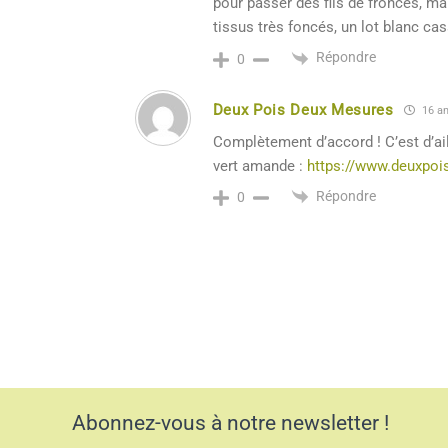
pour passer des fils de fronces, mai
tissus très foncés, un lot blanc cass
Répondre
0
Deux Pois Deux Mesures
16 an
Complètement d’accord ! C’est d’ail
vert amande :
https://www.deuxpoi
Répondre
0
Abonnez-vous à notre newsletter !