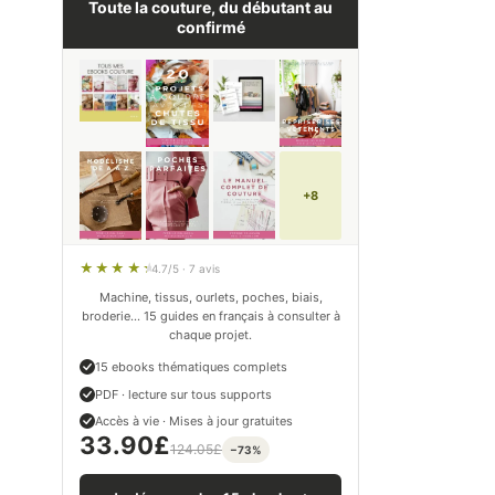
Toute la couture, du débutant au
confirmé
+8
4.7/5 · 7 avis
Machine, tissus, ourlets, poches, biais,
broderie… 15 guides en français à consulter à
chaque projet.
15 ebooks thématiques complets
PDF · lecture sur tous supports
Accès à vie · Mises à jour gratuites
33.90
£
124.05
£
−73%