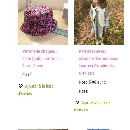
Patron de chapeau
Patron robe col
d’été (bob) – enfant –
claudine fille manches
2 au 10 ans
longues Claudinette,
6-14 ans
3.31
£
Note
5.00
sur 5
Ajouter à la liste
3.01
£
d'envies
Ajouter à la liste
d'envies