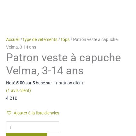
Accueil
/
type de vêtements
/
tops
/ Patron veste à capuche
Velma, 3-14 ans
Patron veste à capuche
Velma, 3-14 ans
Noté
5.00
sur 5 basé sur
1
notation client
(
1
avis client)
4.21
£
Ajouter à la liste d'envies
quantité
de