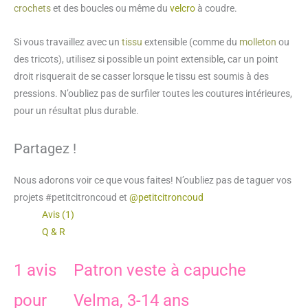
crochets
et des boucles ou même du
velcro
à coudre.
Si vous travaillez avec un
tissu
extensible (comme du
molleton
ou
des tricots), utilisez si possible un point extensible, car un point
droit risquerait de se casser lorsque le tissu est soumis à des
pressions. N’oubliez pas de surfiler toutes les coutures intérieures,
pour un résultat plus durable.
Partagez !
Nous adorons voir ce que vous faites! N’oubliez pas de taguer vos
projets #petitcitroncoud et
@petitcitroncoud
Avis (1)
Q & R
1 avis
Patron veste à capuche
pour
Velma, 3-14 ans