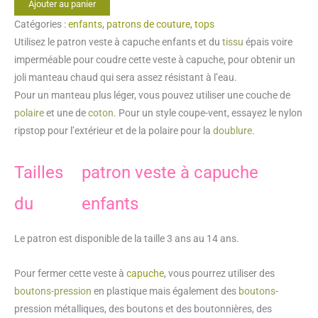
Ajouter au panier
Patron
Catégories :
enfants
,
patrons de couture
,
tops
veste
Utilisez le
patron veste à capuche enfants
et du
tissu
épais voire
à
imperméable pour coudre cette veste à capuche, pour obtenir un
capuche
joli manteau chaud qui sera assez résistant à l’eau.
Velma,
Pour un manteau plus léger, vous pouvez utiliser une couche de
3-
polaire
et une de
coton
. Pour un style coupe-vent, essayez le nylon
14
ripstop pour l’extérieur et de la polaire pour la
doublure
.
ans
Tailles
patron veste à capuche
du
enfants
Le patron est disponible de la taille 3 ans au 14 ans.
Pour fermer cette veste à
capuche
, vous pourrez utiliser des
boutons-pression
en plastique mais également des
boutons
-
pression métalliques, des boutons et des boutonnières, des