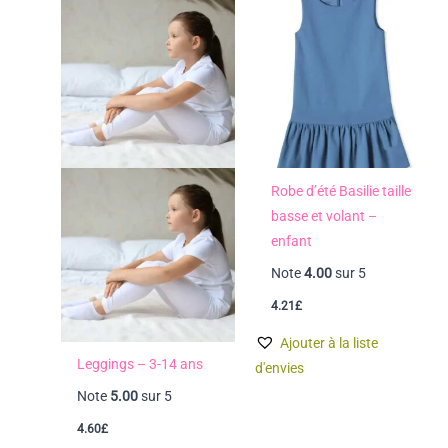
Robe d’été Basilie taille
basse et volant –
enfant
Note
4.00
sur 5
4.21
£
Ajouter à la liste
Leggings – 3-14 ans
d'envies
Note
5.00
sur 5
4.60
£