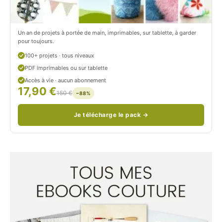
/
n
c
Un an de projets à portée de main, imprimables, sur tablette, à garder
o
pour toujours.
u
100+ projets · tous niveaux
PDF imprimables ou sur tablette
d
Accès à vie · aucun abonnement
17,90 €
/
150 €
−88%
Je télécharge le pack →