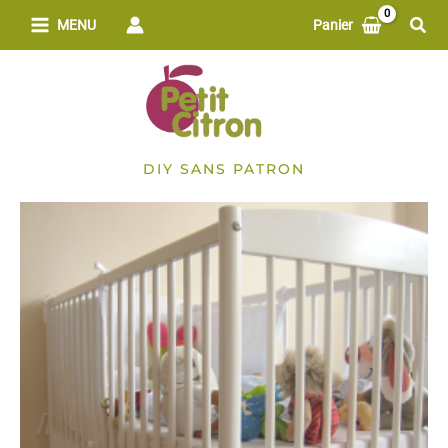
Aller
Rech
MENU
Panier
au
contenu
DIY SANS PATRON