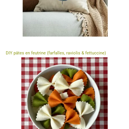
DIY pâtes en feutrine (farfalles, raviolis & fettuccine)