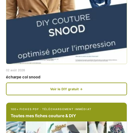
a
n
c
s
e
t
b
a
o
g
o
r
k
a
02 août 2026
.
m
écharpe col snood
c
.
Voir le DIY gratuit →
o
c
m
o
100+ FICHES PDF · TÉLÉCHARGEMENT IMMÉDIAT
/
m
Toutes mes fiches couture & DIY
P
/