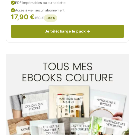
PDF imprimables ou sur tablette
d
Accès à vie · aucun abonnement
17,90 €
/
150 €
−88%
Je télécharge le pack →