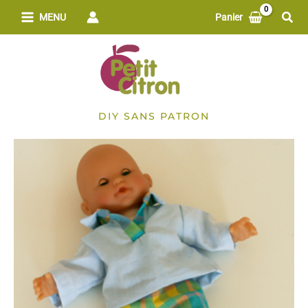
Aller
Rech
MENU
Panier
au
contenu
DIY SANS PATRON