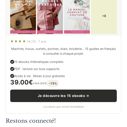
+8
4.7/5 · 7 avis
Machine, tissus, ourlets, poches, biais, broderie… 15 guides en français
à consulter à chaque projet.
15 ebooks thématiques complets
PDF · lecture sur tous supports
Accès à vie · Mises à jour gratuites
39.00
€
144.30
€
−73%
Je découvre les 15 ebooks →
Livraison par email immédiate
Restons connecté!