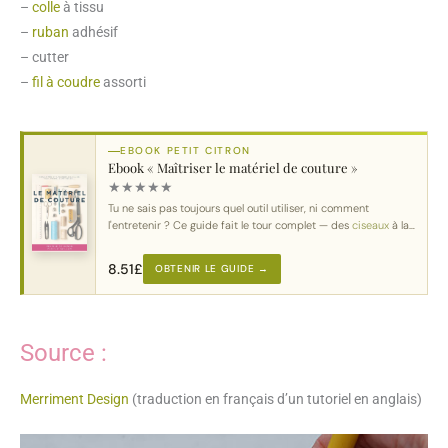
–
colle
à tissu
–
ruban
adhésif
– cutter
–
fil à coudre
assorti
EBOOK PETIT CITRON
Ebook « Maîtriser le matériel de couture »
★
★
★
★
★
Tu ne sais pas toujours quel outil utiliser, ni comment
l'entretenir ? Ce guide fait le tour complet — des
ciseaux
à la
machine
.
8.51
£
OBTENIR LE GUIDE →
Source :
Merriment Design
(traduction en français d’un tutoriel en anglais)