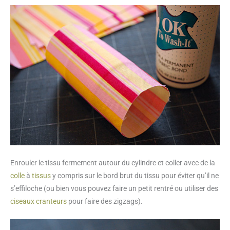
Enrouler le tissu fermement autour du cylindre et coller avec de la
colle
à
tissus
y compris sur le bord brut du tissu pour éviter qu’il ne
s’effiloche (ou bien vous pouvez faire un petit rentré ou utiliser des
ciseaux cranteurs
pour faire des zigzags).