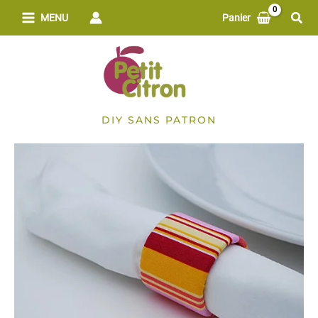
Aller
Rech
MENU
Panier
au
contenu
DIY SANS PATRON