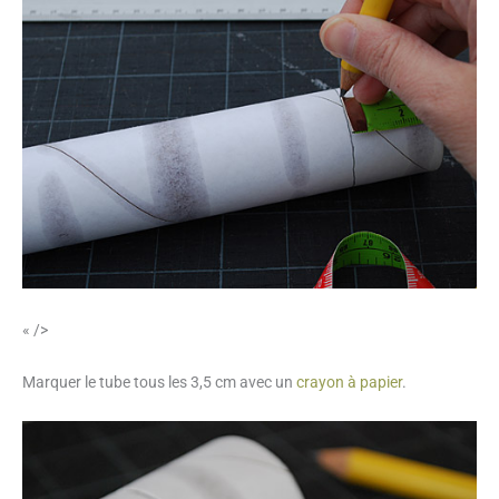
« />
Marquer le tube tous les 3,5 cm avec un
crayon à papier
.