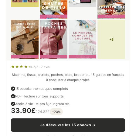
+8
4.7/5 · 7 avis
Machine, tissus, ourlets, poches, biais, broderie… 15 guides en français
à consulter à chaque projet.
15 ebooks thématiques complets
PDF · lecture sur tous supports
Accès à vie · Mises à jour gratuites
33.90
£
124.82
£
−73%
Je découvre les 15 ebooks →