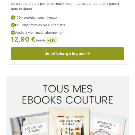
Un an de projets à portée de main, imprimables, sur tablette, à garder
o
pour toujours.
u
100+ projets · tous niveaux
PDF imprimables ou sur tablette
d
Accès à vie · aucun abonnement
12,90 €
/
150 €
−91%
Je télécharge le pack →