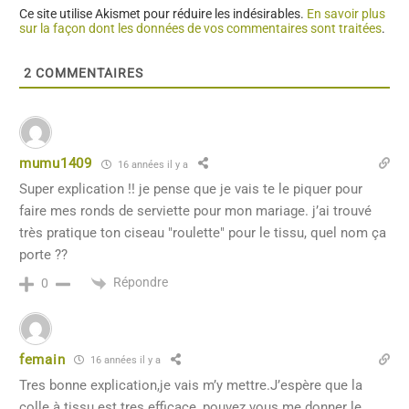
Ce site utilise Akismet pour réduire les indésirables.
En savoir plus
sur la façon dont les données de vos commentaires sont traitées
.
2
COMMENTAIRES
mumu1409
16 années il y a
Super explication !! je pense que je vais te le piquer pour
faire mes ronds de serviette pour mon mariage. j’ai trouvé
très pratique ton ciseau "roulette" pour le tissu, quel nom ça
porte ??
Répondre
0
femain
16 années il y a
Tres bonne explication,je vais m’y mettre.J’espère que la
colle à tissu est tres efficace, pouvez vous me donner le