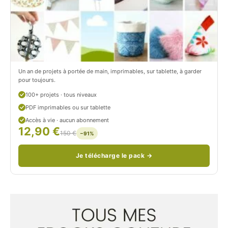
o
r
n
o
/
n
c
Un an de projets à portée de main, imprimables, sur tablette, à garder
o
pour toujours.
u
100+ projets · tous niveaux
PDF imprimables ou sur tablette
d
Accès à vie · aucun abonnement
12,90 €
/
150 €
−91%
Je télécharge le pack →