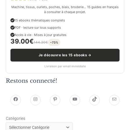
Machine, tissus, ourlets, poches, biais, broderie… 15 guides en français
à consulter à chaque projet.
15 ebooks thématiques complets
PDF · lecture sur tous supports
Accès à vie · Mises à jour gratuites
39.00
€
144.30
€
−73%
Je découvre les 15 ebooks →
Livraison par email immédiate
Restons connecté!
h
h
P
Y
T
E
t
t
i
o
i
-
Catégories
t
t
n
u
k
m
p
p
t
T
T
a