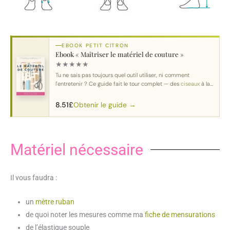
EBOOK PETIT CITRON
Ebook « Maîtriser le matériel de couture »
★
★
★
★
★
Tu ne sais pas toujours quel outil utiliser, ni comment
l'entretenir ? Ce guide fait le tour complet — des
ciseaux
à la
machine
.
Obtenir le guide →
8.51
£
Matériel nécessaire
Il vous faudra :
un
mètre ruban
de quoi noter les mesures comme ma
fiche de mensurations
de l’élastique souple