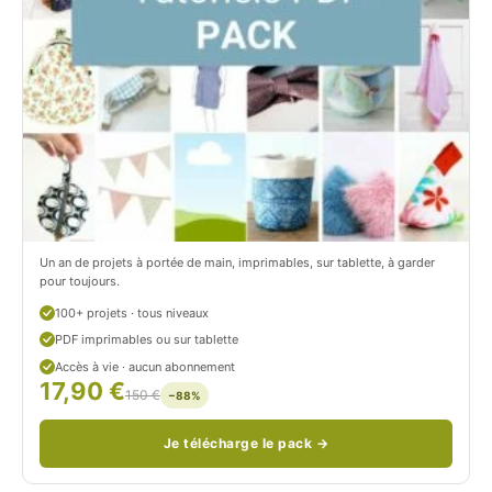
i
c
t
i
r
t
o
r
n
o
/
n
c
Un an de projets à portée de main, imprimables, sur tablette, à garder
o
pour toujours.
u
100+ projets · tous niveaux
PDF imprimables ou sur tablette
d
Accès à vie · aucun abonnement
17,90 €
/
150 €
−88%
Je télécharge le pack →