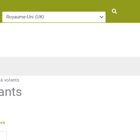
Rechercher
 à volants
lants
ies