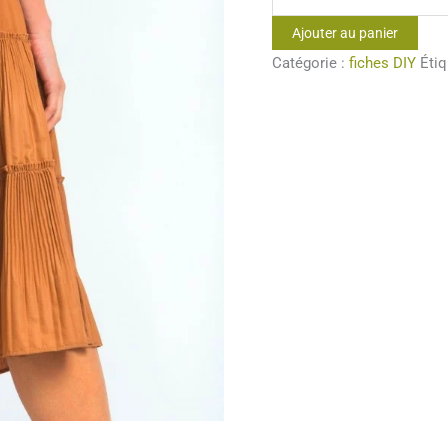
de
Ajouter au panier
jupe
Catégorie :
fiches DIY
Étiq
à
volants