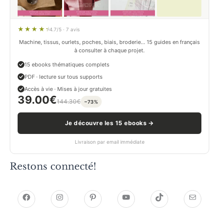
4.7/5 · 7 avis
Machine, tissus, ourlets, poches, biais, broderie… 15 guides en français
à consulter à chaque projet.
15 ebooks thématiques complets
PDF · lecture sur tous supports
Accès à vie · Mises à jour gratuites
39.00
€
144.30
€
−73%
Je découvre les 15 ebooks →
Livraison par email immédiate
Restons connecté!
h
h
P
Y
T
E
t
t
i
o
i
-