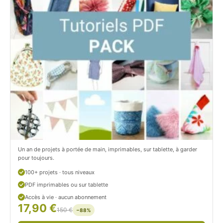
t
i
C
t
i
c
t
i
r
t
o
r
n
o
/
n
c
Un an de projets à portée de main, imprimables, sur tablette, à garder
o
pour toujours.
u
100+ projets · tous niveaux
PDF imprimables ou sur tablette
d
Accès à vie · aucun abonnement
17,90 €
/
150 €
−88%