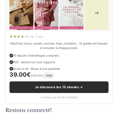
+8
4.7/5 · 7 avis
Machine, tissus, ourlets, poches, biais, broderie… 15 guides en français
à consulter à chaque projet.
15 ebooks thématiques complets
PDF · lecture sur tous supports
Accès à vie · Mises à jour gratuites
39.00
€
145.20
€
−73%
Je découvre les 15 ebooks →
Livraison par email immédiate
Restons connecté!