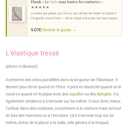
Ebook « Le
biais
sous toutes les coutures »
★
★
★
★
★
Le biais qui plisse, qui tire ou qui refuse de rester en place ?
Ce guide couvre tout — de la coupe à la pose, sur tous types
de courbes.
Obtenir le guide →
5.07
£
L’élastique tressé
(photo ci-dessus!)
Il présente des côtes parallèles dans la longueur de l’élastique. Il
devient plus étroit quand on l’étire. Il perd en élasticité quand on le
coud ou quand on le pique avec des
aiguilles
ou des
épingles
. Il a
également tendance à s’enrouler sur lui-même. Il vaut donc mieux
l’utiliser dans des coulisses, notamment à la ceinture mais surtout
en bas des manches ou à l’encolure. (si il s’enroule trop sur lui-
même, évitez de le placer à la taille, cela gênera à la longue)