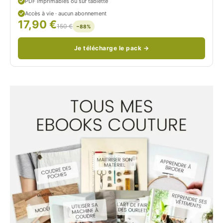
PDF imprimables ou sur tablette
d
Accès à vie · aucun abonnement
17,90 €
/
150 €
−88%
Je télécharge le pack →