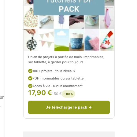
t
e
i
t
t
i
C
t
i
c
t
i
Un an de projets à portée de main, imprimables,
sur tablette, à garder pour toujours.
r
t
100+ projets · tous niveaux
o
r
PDF imprimables ou sur tablette
n
o
Accès à vie · aucun abonnement
17,90 €
150 €
−88%
/
n
ur
c
.
Je télécharge le pack →
o
u
d