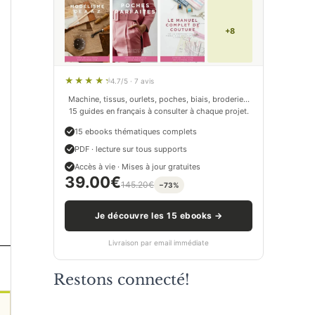
+8
4.7/5 · 7 avis
Machine, tissus, ourlets, poches, biais, broderie…
15 guides en français à consulter à chaque projet.
15 ebooks thématiques complets
PDF · lecture sur tous supports
Accès à vie · Mises à jour gratuites
39.00
€
145.20
€
−73%
Je découvre les 15 ebooks →
Livraison par email immédiate
Restons connecté!