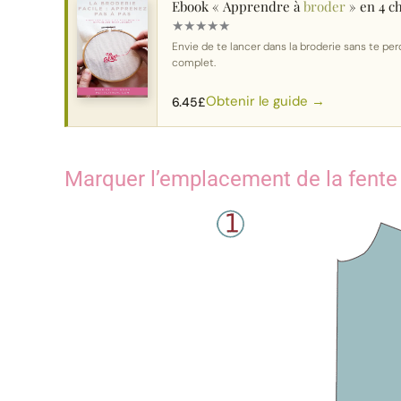
Ebook « Apprendre à
broder
» en 4 c
★
★
★
★
★
Envie de te lancer dans la broderie sans te perd
complet.
Obtenir le guide →
6.45
£
Marquer l’emplacement de la fente