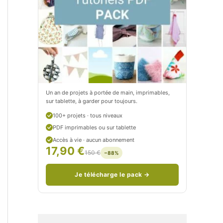
t
e
i
t
t
i
C
t
i
c
t
i
Un an de projets à portée de main, imprimables,
sur tablette, à garder pour toujours.
r
t
100+ projets · tous niveaux
o
r
PDF imprimables ou sur tablette
n
o
Accès à vie · aucun abonnement
17,90 €
150 €
−88%
/
n
c
Je télécharge le pack →
o
u
d