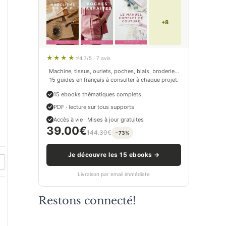
+8
4.7/5 · 7 avis
Machine, tissus, ourlets, poches, biais, broderie…
15 guides en français à consulter à chaque projet.
15 ebooks thématiques complets
PDF · lecture sur tous supports
Accès à vie · Mises à jour gratuites
39.00
€
144.30
€
−73%
Je découvre les 15 ebooks →
Livraison par email immédiate
Restons connecté!