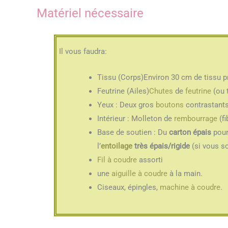
Matériel nécessaire
Il vous faudra:
Tissu (Corps)Environ 30 cm de tissu pr
Feutrine (Ailes)
Chutes
de
feutrine
(ou 
Yeux : Deux gros
boutons
contrastants
Intérieur : Molleton de
rembourrage
(fi
Base de soutien : Du
carton épais
pour 
l’
entoilage
très épais/rigide
(si vous so
Fil à coudre
assorti
une
aiguille à coudre
à la main.
Ciseaux, épingles,
machine à coudre
.