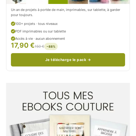
c
Un an de projets à portée de main, imprimables, sur tablette, à garder
o
pour toujours.
u
100+ projets · tous niveaux
PDF imprimables ou sur tablette
d
Accès à vie · aucun abonnement
17,90 €
/
150 €
−88%
Je télécharge le pack →