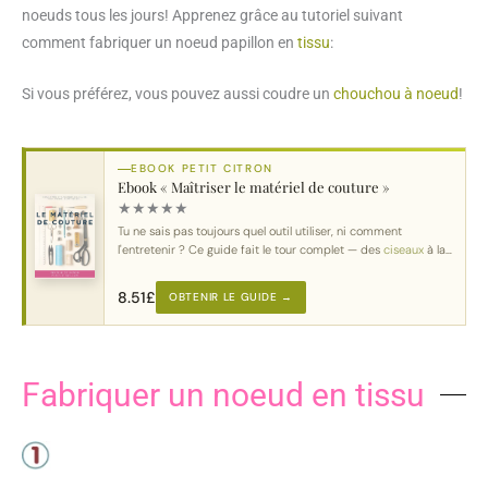
noeuds tous les jours! Apprenez grâce au tutoriel suivant
comment fabriquer un noeud papillon en
tissu
:
Si vous préférez, vous pouvez aussi coudre un
chouchou à noeud
!
EBOOK PETIT CITRON
Ebook « Maîtriser le matériel de couture »
★
★
★
★
★
Tu ne sais pas toujours quel outil utiliser, ni comment
l'entretenir ? Ce guide fait le tour complet — des
ciseaux
à la
machine
.
8.51
£
OBTENIR LE GUIDE →
Fabriquer un noeud en tissu