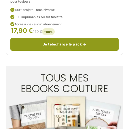
o
pour toujours.
u
100+ projets · tous niveaux
PDF imprimables ou sur tablette
d
Accès à vie · aucun abonnement
17,90 €
/
150 €
−88%
Je télécharge le pack →