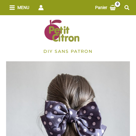
Aller
Rech
MENU
Panier
au
contenu
DIY SANS PATRON