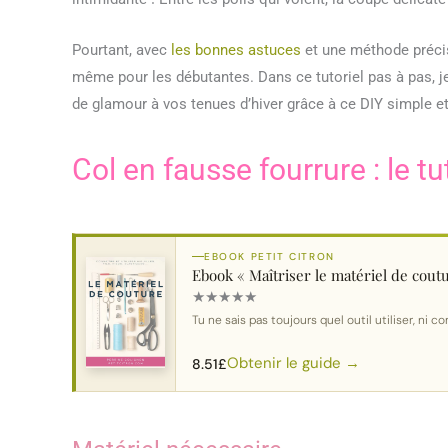
Pourtant, avec
les bonnes astuces
et une méthode précis
même pour les débutantes. Dans ce tutoriel pas à pas, j
de glamour à vos tenues d’hiver grâce à ce DIY simple et
Col en fausse fourrure : le tu
EBOOK PETIT CITRON
Ebook « Maîtriser le matériel de cout
★
★
★
★
★
Tu ne sais pas toujours quel outil utiliser, ni
Obtenir le guide →
8.51
£