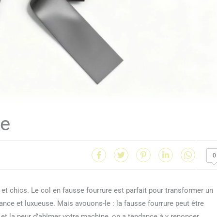
re
0
ts et chics. Le col en fausse fourrure est parfait pour transformer un
ce et luxueuse. Mais avouons-le : la fausse fourrure peut être
e et la peur d’abîmer votre machine, on a tendance à y renoncer.