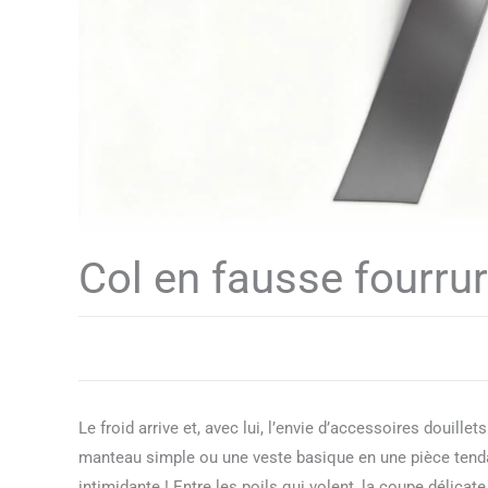
Col en fausse fourru
Le froid arrive et, avec lui, l’envie d’accessoires douille
manteau simple ou une veste basique en une pièce tendan
intimidante ! Entre les poils qui volent, la coupe délicat