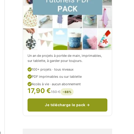
t
e
i
t
t
i
C
t
i
c
t
i
Un an de projets à portée de main, imprimables,
sur tablette, à garder pour toujours.
r
t
100+ projets · tous niveaux
o
r
PDF imprimables ou sur tablette
n
o
Accès à vie · aucun abonnement
17,90 €
150 €
−88%
/
n
c
Je télécharge le pack →
o
u
n
d