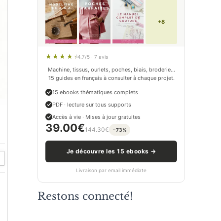
+8
4.7/5 · 7 avis
Machine, tissus, ourlets, poches, biais, broderie…
15 guides en français à consulter à chaque projet.
15 ebooks thématiques complets
PDF · lecture sur tous supports
Accès à vie · Mises à jour gratuites
39.00
€
144.30
€
−73%
Je découvre les 15 ebooks →
Livraison par email immédiate
Restons connecté!