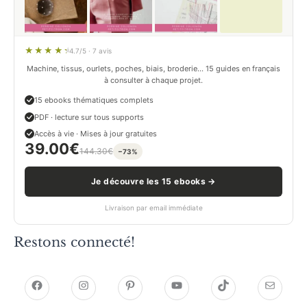
4.7/5 · 7 avis
Machine, tissus, ourlets, poches, biais, broderie… 15 guides en français
à consulter à chaque projet.
15 ebooks thématiques complets
PDF · lecture sur tous supports
Accès à vie · Mises à jour gratuites
39.00
€
144.30
€
−73%
Je découvre les 15 ebooks →
Livraison par email immédiate
Restons connecté!
h
h
P
Y
T
E