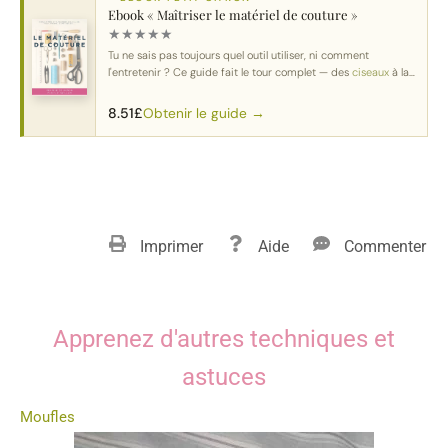
Ebook « Maîtriser le matériel de couture »
★
★
★
★
★
Tu ne sais pas toujours quel outil utiliser, ni comment
l'entretenir ? Ce guide fait le tour complet — des
ciseaux
à la
machine.
Obtenir le guide →
8.51
£
Imprimer
Aide
Commenter
Apprenez d'autres techniques et
astuces
Moufles