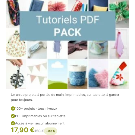
t
i
C
t
i
c
t
i
r
t
o
r
n
o
/
n
c
Un an de projets à portée de main, imprimables, sur tablette, à garder
o
pour toujours.
u
100+ projets · tous niveaux
PDF imprimables ou sur tablette
d
Accès à vie · aucun abonnement
17,90 €
/
150 €
−88%