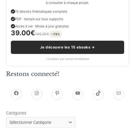
à consulter à chaque projet.
15 ebooks thématiques complets
PDF · lecture sur tous supports
Accès à vie · Mises à jour gratuites
39.00
€
145.20
€
−73%
Je découvre les 15 ebooks →
Livraison par email immédiate
Restons connecté!
h
h
P
Y
T
E
t
t
i
o
i
-
Catégories
t
t
n
u
k
m
p
p
t
T
T
a
s
s
e
u
o
i