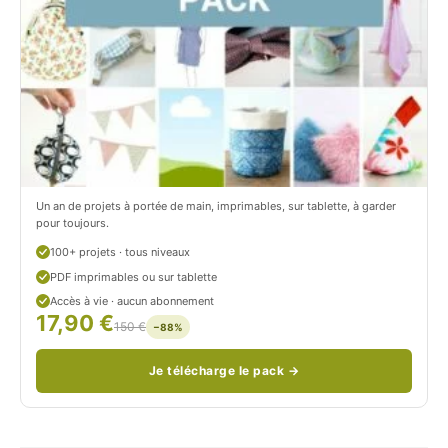
t
i
r
t
o
r
n
o
/
n
c
Un an de projets à portée de main, imprimables, sur tablette, à garder
o
pour toujours.
u
100+ projets · tous niveaux
PDF imprimables ou sur tablette
d
Accès à vie · aucun abonnement
17,90 €
/
150 €
−88%
Je télécharge le pack →