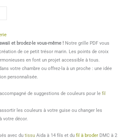
erie
waii et brodez-le vous-même !
Notre grille PDF vous
création de ce petit trésor marin. Les points de croix
armonieuses en font un projet accessible à tous.
ans votre chambre ou offrez-la à un proche : une idée
tion personnalisée.
t accompagné de suggestions de couleurs pour le
fil
ssortir les couleurs à votre guise ou changer les
à votre décor.
isés avec du
tissu
Aida à 14 fils et du
fil à broder
DMC à 2