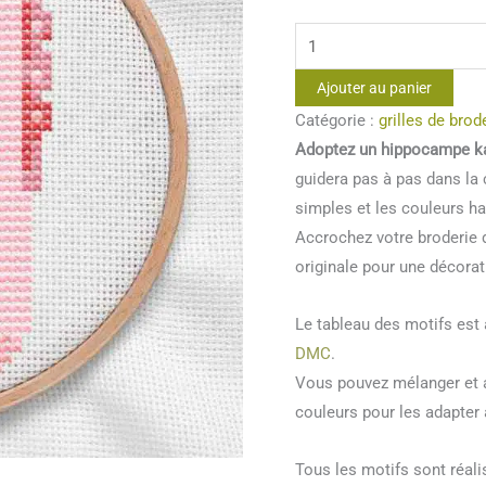
quantité
de
Ajouter au panier
Point
Catégorie :
grilles de brod
de
Adoptez un hippocampe ka
croix
guidera pas à pas dans la 
Hippocampe
simples et les couleurs h
kawaii
Accrochez votre broderie d
originale pour une décora
Le tableau des motifs es
DMC
.
Vous pouvez mélanger et a
couleurs pour les adapter 
Tous les motifs sont réal