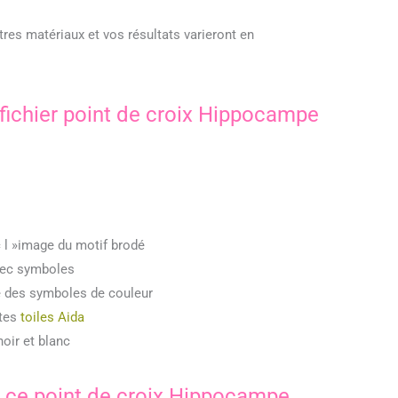
tres matériaux et vos résultats varieront en
fichier point de croix Hippocampe
 l »image du motif brodé
vec symboles
lé des symboles de couleur
ntes
toiles Aida
noir et blanc
r ce point de croix Hippocampe