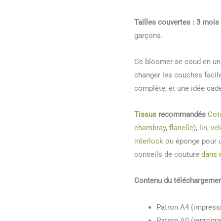
Tailles couvertes : 3 mois
garçons.
Ce bloomer se coud en une
changer les couches facile
complète, et une idée cade
Tissus
recommandés
Cot
chambray
,
flanelle
),
lin
,
vel
interlock
ou éponge pour u
conseils de couture
dans 
Contenu du téléchargeme
Patron A4 (impress
Patron A0 (reprogr