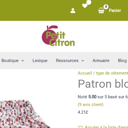
Panier
Boutique
Lexique
Ressources
Annuaire
Blog
Accueil
/
type de vêtemen
Patron bl
Noté
5.00
sur 5 basé sur
6
(
9
avis client)
4.21
£
Ajouter à la liste d'env