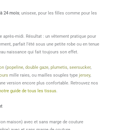
 à 24 mois
; unisexe, pour les filles comme pour les
 après-midi. Résultat : un vêtement pratique pour
ment, parfait l’été sous une petite robe ou en tenue
au naissance qui fait toujours son effet.
on
(
popeline
,
double gaze
,
plumetis
,
seersucker
,
ours
mille raies, ou mailles souples type
jersey
,
ne version encore plus confortable. Retrouvez nos
notre guide de tous les tissus
.
nt
ion maison) avec et sans marge de couture
aphie) avec et sans marge de couture