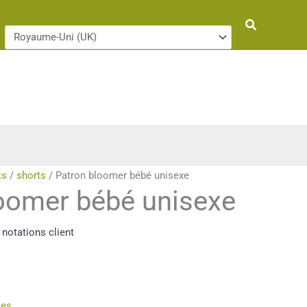
Rechercher
ts
/
shorts
/ Patron bloomer bébé unisexe
oomer bébé unisexe
notations client
ies