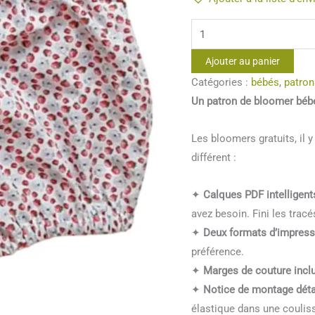
quantité
de
Ajouter au panier
Patron
Catégories :
bébés
,
patron
bloomer
Un patron de bloomer bébé
bébé
unisexe
Les bloomers gratuits, il y
différent :
✦
Calques PDF intelligent
avez besoin. Fini les trac
✦
Deux formats d’impress
préférence.
✦
Marges de couture incl
✦
Notice de montage déta
élastique dans une couliss