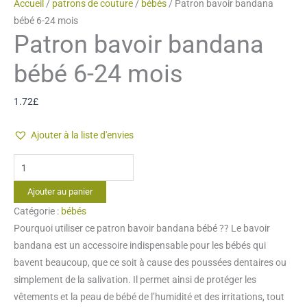
Accueil
/
patrons de couture
/
bébés
/ Patron bavoir bandana
bébé 6-24 mois
Patron bavoir bandana
bébé 6-24 mois
1.72
£
Ajouter à la liste d'envies
quantité
de
Ajouter au panier
Patron
Catégorie :
bébés
bavoir
Pourquoi utiliser ce patron bavoir bandana bébé ?? Le bavoir
bandana
bandana est un accessoire indispensable pour les bébés qui
bébé
bavent beaucoup, que ce soit à cause des poussées dentaires ou
6-
simplement de la salivation. Il permet ainsi de protéger les
24
vêtements et la peau de bébé de l’humidité et des irritations, tout
mois