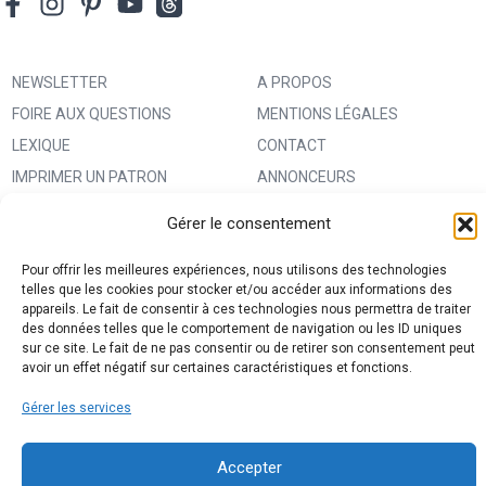
NEWSLETTER
A PROPOS
FOIRE AUX QUESTIONS
MENTIONS LÉGALES
LEXIQUE
CONTACT
IMPRIMER UN PATRON
ANNONCEURS
MA BOUTIQUE CREATIVE FABRICA
CONDITIONS GÉNÉRALES
Gérer le consentement
D’UTILISATION
POLITIQUE DE CONFIDENTIALITÉ
Pour offrir les meilleures expériences, nous utilisons des technologies
telles que les cookies pour stocker et/ou accéder aux informations des
ET PROTECTION DES DONNÉES
appareils. Le fait de consentir à ces technologies nous permettra de traiter
des données telles que le comportement de navigation ou les ID uniques
(RGPD)
sur ce site. Le fait de ne pas consentir ou de retirer son consentement peut
POLITIQUE DE COOKIES (UE)
avoir un effet négatif sur certaines caractéristiques et fonctions.
PARTENAIRES
Gérer les services
DROIT DE RÉTRACTATION
Accepter