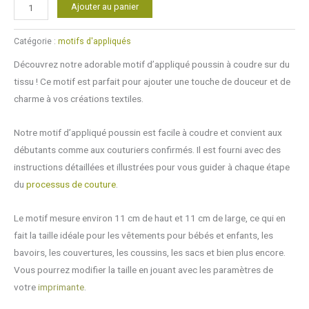
quantité
Alternative:
Ajouter au panier
de
Motif
Catégorie :
motifs d'appliqués
d'appliqué
Découvrez notre adorable motif d’appliqué poussin à coudre sur du
poussin
tissu ! Ce motif est parfait pour ajouter une touche de douceur et de
charme à vos créations textiles.
Notre motif d’appliqué poussin est facile à coudre et convient aux
débutants comme aux couturiers confirmés. Il est fourni avec des
instructions détaillées et illustrées pour vous guider à chaque étape
du
processus de couture
.
Le motif mesure environ 11 cm de haut et 11 cm de large, ce qui en
fait la taille idéale pour les vêtements pour bébés et enfants, les
bavoirs, les couvertures, les coussins, les sacs et bien plus encore.
Vous pourrez modifier la taille en jouant avec les paramètres de
votre
imprimante
.