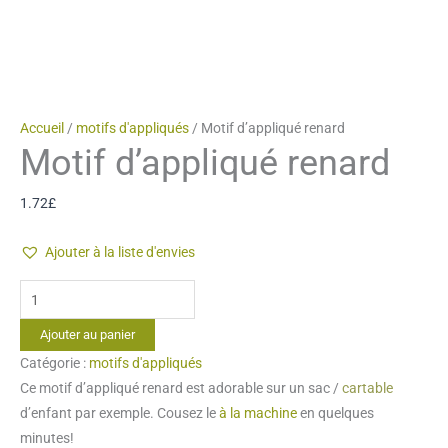
Accueil
/
motifs d'appliqués
/ Motif d’appliqué renard
Motif d’appliqué renard
1.72
£
Ajouter à la liste d'envies
quantité
de
Ajouter au panier
Motif
Catégorie :
motifs d'appliqués
d'appliqué
Ce motif d’appliqué renard est adorable sur un sac /
cartable
renard
d’enfant par exemple. Cousez le
à la machine
en quelques
minutes!