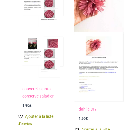
couvercles pots
conserve saladier
1.90
£
dahlia DIY
Ajouter à la liste
1.90
£
d'envies
Ajouter à la liste