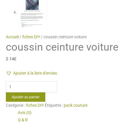
Accueil
/
fiches DIY
/ coussin ceinture voiture
coussin ceinture voiture
2.14
£
Ajouter à la liste d'envies
quantité
de
Ajouter au panier
coussin
Catégorie :
fiches DIY
Étiquette :
pack couture
ceinture
Avis (0)
voiture
Q & R