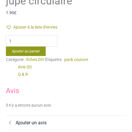
jupe circulaire
1.90
£
Ajouter à la liste d'envies
quantité
de
Ajouter au panier
jupe
Catégorie :
fiches DIY
Étiquette :
pack couture
circulaire
Avis (0)
Q & R
Avis
Il n’y a encore aucun avis
Ajouter un avis