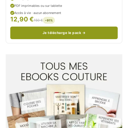
PDF imprimables ou sur tablette
d
Accès à vie · aucun abonnement
12,90 €
/
150 €
−91%
Je télécharge le pack →