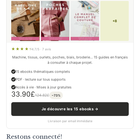
+8
4.7/5 · 7 avis
Machine, tissus, ourlets, poches, biais, broderie… 15 guides en français
à consulter à chaque projet.
15 ebooks thématiques complets
PDF · lecture sur tous supports
Accès à vie · Mises à jour gratuites
33.90
£
124.82
£
−73%
Je découvre les 15 ebooks →
Livraison par email immédiate
Restons connecté!