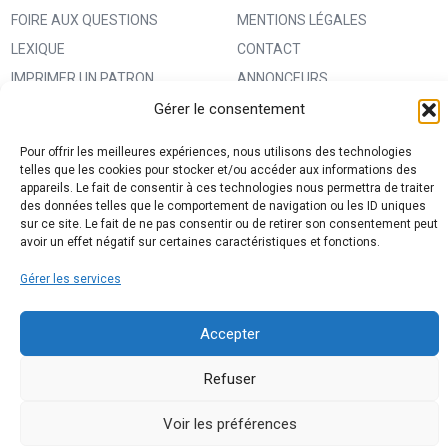
FOIRE AUX QUESTIONS
MENTIONS LÉGALES
LEXIQUE
CONTACT
IMPRIMER UN PATRON
ANNONCEURS
MA BOUTIQUE CREATIVE FABRICA
CONDITIONS GÉNÉRALES
Gérer le consentement
D’UTILISATION
Pour offrir les meilleures expériences, nous utilisons des technologies
POLITIQUE DE CONFIDENTIALITÉ
telles que les cookies pour stocker et/ou accéder aux informations des
appareils. Le fait de consentir à ces technologies nous permettra de traiter
ET PROTECTION DES DONNÉES
des données telles que le comportement de navigation ou les ID uniques
(RGPD)
sur ce site. Le fait de ne pas consentir ou de retirer son consentement peut
avoir un effet négatif sur certaines caractéristiques et fonctions.
POLITIQUE DE COOKIES (UE)
Gérer les services
PARTENAIRES
DROIT DE RÉTRACTATION
Accepter
Refuser
Voir les préférences