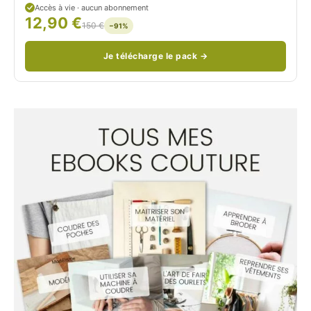
Accès à vie · aucun abonnement
12,90 €
/
150 €
−91%
Je télécharge le pack →