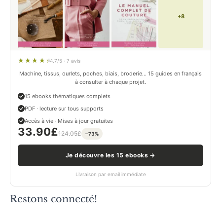
+8
4.7/5 · 7 avis
Machine, tissus, ourlets, poches, biais, broderie… 15 guides en français
à consulter à chaque projet.
15 ebooks thématiques complets
PDF · lecture sur tous supports
Accès à vie · Mises à jour gratuites
33.90
£
124.05
£
−73%
Je découvre les 15 ebooks →
Livraison par email immédiate
Restons connecté!