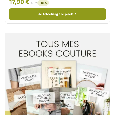
17,90 €
/
150 €
−88%
Je télécharge le pack →