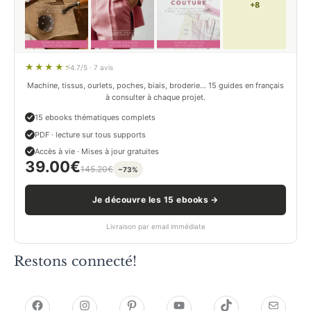
+8
4.7/5 · 7 avis
Machine, tissus, ourlets, poches, biais, broderie… 15 guides en français
à consulter à chaque projet.
15 ebooks thématiques complets
PDF · lecture sur tous supports
Accès à vie · Mises à jour gratuites
39.00
€
145.20
€
−73%
Je découvre les 15 ebooks →
Livraison par email immédiate
Restons connecté!
h
h
P
Y
T
E