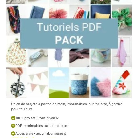
i
t
t
i
C
t
i
c
t
i
r
t
o
r
n
o
/
n
c
Un an de projets à portée de main, imprimables, sur tablette, à garder
o
pour toujours.
u
100+ projets · tous niveaux
PDF imprimables ou sur tablette
d
Accès à vie · aucun abonnement