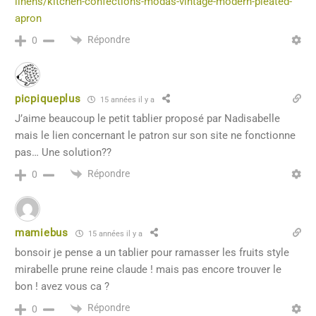
linens/kitchen-confections-modas-vintage-modern-pleated-
apron
Répondre
0
picpiqueplus
15 années il y a
J’aime beaucoup le petit tablier proposé par Nadisabelle
mais le lien concernant le patron sur son site ne fonctionne
pas… Une solution??
Répondre
0
mamiebus
15 années il y a
bonsoir je pense a un tablier pour ramasser les fruits style
mirabelle prune reine claude ! mais pas encore trouver le
bon ! avez vous ca ?
Répondre
0