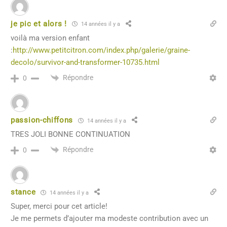
je pic et alors !
14 années il y a
voilà ma version enfant
:
http://www.petitcitron.com/index.php/galerie/graine-
decolo/survivor-and-transformer-10735.html
Répondre
0
passion-chiffons
14 années il y a
TRES JOLI BONNE CONTINUATION
Répondre
0
stance
14 années il y a
Super, merci pour cet article!
Je me permets d’ajouter ma modeste contribution avec un