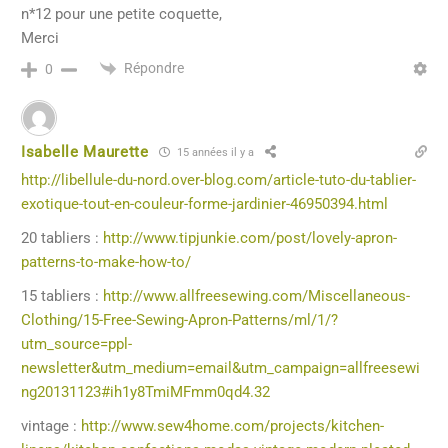
n*12 pour une petite coquette,
Merci
Répondre
0
Isabelle Maurette
15 années il y a
http://libellule-du-nord.over-blog.com/article-tuto-du-tablier-
exotique-tout-en-couleur-forme-jardinier-46950394.html
20 tabliers :
http://www.tipjunkie.com/post/lovely-apron-
patterns-to-make-how-to/
15 tabliers :
http://www.allfreesewing.com/Miscellaneous-
Clothing/15-Free-Sewing-Apron-Patterns/ml/1/?
utm_source=ppl-
newsletter&utm_medium=email&utm_campaign=allfreesewi
ng20131123#ih1y8TmiMFmm0qd4.32
vintage :
http://www.sew4home.com/projects/kitchen-