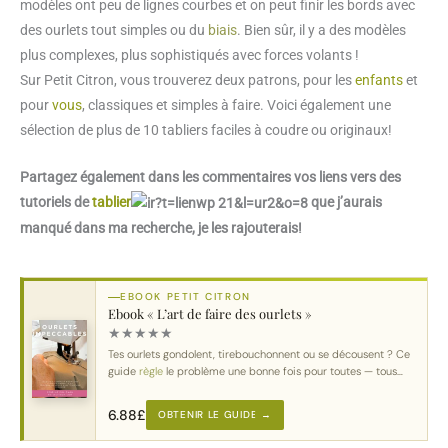
modèles ont peu de lignes courbes et on peut finir les bords avec
des ourlets tout simples ou du
biais
. Bien sûr, il y a des modèles
plus complexes, plus sophistiqués avec forces volants !
Sur Petit Citron, vous trouverez deux patrons, pour les
enfants
et
pour
vous
, classiques et simples à faire. Voici également une
sélection de plus de 10 tabliers faciles à coudre ou originaux!
Partagez également dans les commentaires vos liens vers des
tutoriels de
tablier
que j’aurais
manqué dans ma recherche, je les rajouterais!
EBOOK PETIT CITRON
Ebook « L’art de faire des ourlets »
★
★
★
★
★
Tes ourlets gondolent, tirebouchonnent ou se décousent ? Ce
guide
règle
le problème une bonne fois pour toutes — tous
tissus
, toutes machines.
6.88
£
OBTENIR LE GUIDE →