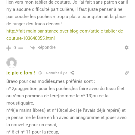
lien vers mon tablier de couture. Je l’ai fait sans patron car il
n’y a aucune difficulté particulière, il faut juste penser à ne
pas coudre les poches « trop à plat » pour qu’on ait la place
de ranger des trucs dedans!
http://fait-main-par-stance.over-blog.com/article-tablier-de-
couture-103640355.html
Répondre
0
je pic e lors !
14 années il y a
Bravo pour ces modèles,mes préférés sont :
n* 2,suggestion pour les poches,les faire avec du tissu filet
ou récup pommes de tere(comme le n* 13)ou de la
moustiquaire,
n*4(le mains libres) et n*10(celui-ci je l’avais déjà repéré) et
je pense me le faire en lin avec un anagramme et jouer avec
la nouvelle,pour un essai,
n* 6 et n* 11 pour la récup,