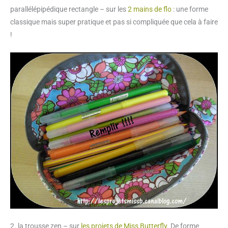
parallélépipédique rectangle – sur les
2 mains de flo
: une forme
classique mais super pratique et pas si compliquée que cela à faire
!
2. la trousse zen – sur
les projets de Miss Butterfly
. De forme