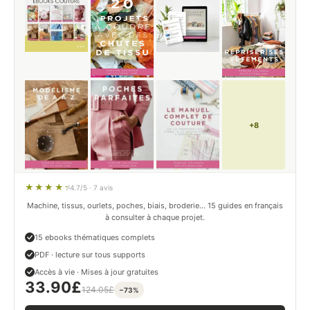
+8
4.7/5 · 7 avis
Machine, tissus, ourlets, poches, biais, broderie… 15 guides en français
à consulter à chaque projet.
15 ebooks thématiques complets
PDF · lecture sur tous supports
Accès à vie · Mises à jour gratuites
33.90
£
124.05
£
−73%