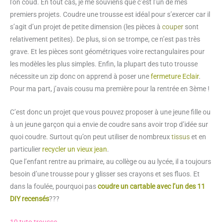
l’on coud. En tout cas, je me souviens que c’est l’un de mes
premiers projets. Coudre une trousse est idéal pour s’exercer car il
s’agit d’un projet de petite dimension (les pièces à
couper
sont
relativement petites). De plus, si on se trompe, ce n’est pas très
grave. Et les pièces sont géométriques voire rectangulaires pour
les modèles les plus simples. Enfin, la plupart des tuto trousse
nécessite un zip donc on apprend à poser une
fermeture Eclair
.
Pour ma part, j’avais cousu ma première pour la rentrée en 3ème !
C’est donc un projet que vous pouvez proposer à une jeune fille ou
à un jeune garçon qui a envie de coudre sans avoir trop d’idée sur
quoi coudre. Surtout qu’on peut utiliser de nombreux
tissus
et en
particulier
recycler un vieux jean
.
Que l’enfant rentre au primaire, au collège ou au lycée, il a toujours
besoin d’une trousse pour y glisser ses crayons et ses fluos. Et
dans la foulée, pourquoi pas
coudre un cartable avec l’un des 11
DIY recensés
???
10 tuto trousse