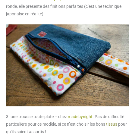
ronde, elle présente des finitions parfaites (c’est une technique
japonaise en réalité)
3. une trousse toute plate – chez
madebynight
. Pas de difficulté
particulière pour ce modèle, si ce n’est choisir les bons
tissus
pour
qu’ils soient assortis !