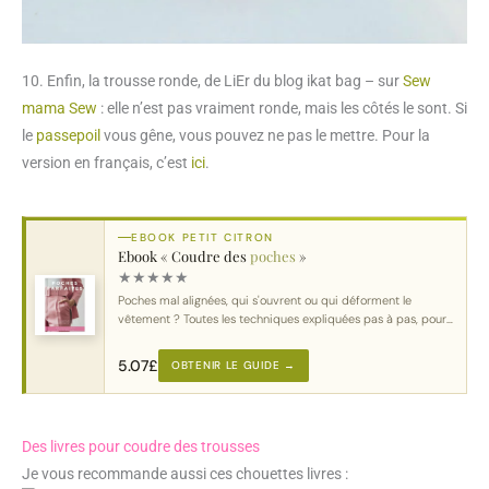
10. Enfin, la trousse ronde, de LiEr du blog ikat bag – sur
Sew
mama Sew
: elle n’est pas vraiment ronde, mais les côtés le sont. Si
le
passepoil
vous gêne, vous pouvez ne pas le mettre. Pour la
version en français, c’est
ici
.
EBOOK PETIT CITRON
Ebook « Coudre des
poches
»
★
★
★
★
★
Poches mal alignées, qui s'ouvrent ou qui déforment le
vêtement ? Toutes les techniques expliquées pas à pas, pour
chaque type de poche.
5.07
£
OBTENIR LE GUIDE →
Des livres pour coudre des trousses
Je vous recommande aussi ces chouettes livres :