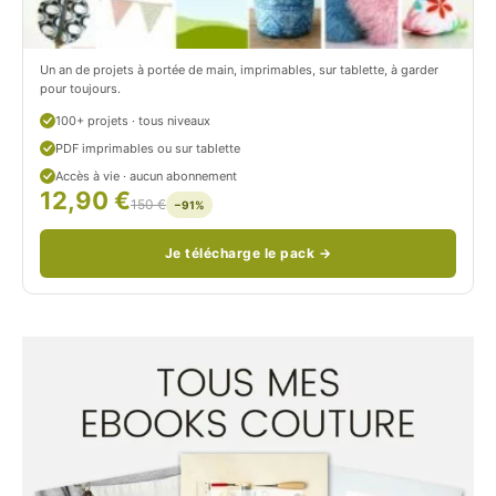
/
n
c
Un an de projets à portée de main, imprimables, sur tablette, à garder
o
pour toujours.
u
100+ projets · tous niveaux
PDF imprimables ou sur tablette
d
Accès à vie · aucun abonnement
12,90 €
/
150 €
−91%
Je télécharge le pack →