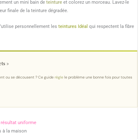
lement un mini bain de
teinture
et colorez un morceau. Lavez-le
ur finale de la teinture dégradée.
j’utilise personnellement les
teintures Idéal
qui respectent la fibre
ets »
ent ou se décousent ? Ce guide
règle
le problème une bonne fois pour toutes
 résultat uniforme
s à la maison