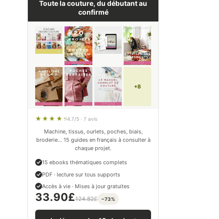
Toute la couture, du débutant au
confirmé
+8
4.7/5 · 7 avis
Machine, tissus, ourlets, poches, biais,
broderie… 15 guides en français à consulter à
chaque projet.
15 ebooks thématiques complets
PDF · lecture sur tous supports
Accès à vie · Mises à jour gratuites
33.90
£
124.82
£
−73%