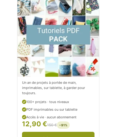
m
o
/
m
P
/
e
p
t
e
i
t
t
i
C
t
Un an de projets à portée de main,
imprimables, sur tablette, à garder pour
i
c
toujours.
t
i
100+ projets · tous niveaux
r
t
PDF imprimables ou sur tablette
Accès à vie · aucun abonnement
o
r
12,90 €
150 €
−91%
n
o