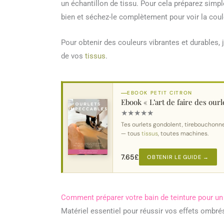
un échantillon de tissu. Pour cela préparez simp
bien et séchez-le complètement pour voir la coule
Pour obtenir des couleurs vibrantes et durables, 
de vos
tissus
.
EBOOK PETIT CITRON
Ebook « L’art de faire des ourl
★
★
★
★
★
Tes ourlets gondolent, tirebouchonn
— tous
tissus
, toutes machines.
7.65
£
OBTENIR LE GUIDE →
Comment préparer votre bain de teinture pour un
Matériel essentiel pour réussir vos effets ombré