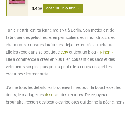
au motif complet.
6.45
£
OBTENIR LE GUIDE →
Tania Pattriti est italienne mais vit à Berlin. Son métier est de
fabriquer des peluches, et en particulier des « monstris », des
charmants monstres loufoques, déjantés et très attachants.
Elle les vend dans sa boutique
etsy
et tient un blog
« Ninon »
.
Elle a commencé à créer en 2001, en cousant des sacs et des
vêtements simples puis petit à petit elle a conçu des petites
créatures : les monstris.
J’aime tous les détails, les broderies finies pour la bouches et les
dents, le mariage des
tissus
et des textures. De ce joyeux
brouhaha, ressort des bestioles rigolotes qui donne la pêche, non?