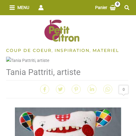
Aller
Rech
MENU
Panier
au
contenu
COUP DE COEUR
INSPIRATION
MATERIEL
,
,
Tania Pattriti, artiste
0