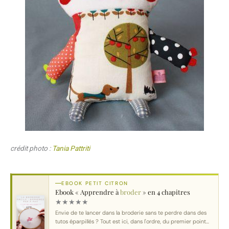
crédit photo :
Tania Pattriti
EBOOK PETIT CITRON
Ebook « Apprendre à
broder
» en 4 chapitres
★
★
★
★
★
Envie de te lancer dans la broderie sans te perdre dans des
tutos éparpillés ? Tout est ici, dans l'ordre, du premier point