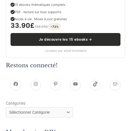
15 ebooks thématiques complets
PDF · lecture sur tous supports
Accès à vie · Mises à jour gratuites
33.90
£
124.05
£
−73%
Je découvre les 15 ebooks →
Livraison par email immédiate
Restons connecté!
h
h
P
Y
T
E
t
t
i
o
i
-
Catégories
t
t
n
u
k
m
p
p
t
T
T
a
s
s
e
u
o
i