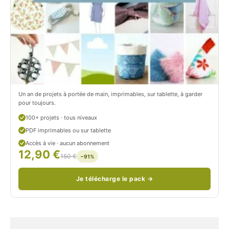
t
i
r
t
o
r
n
o
/
n
c
Un an de projets à portée de main, imprimables, sur tablette, à garder
o
pour toujours.
u
100+ projets · tous niveaux
PDF imprimables ou sur tablette
d
Accès à vie · aucun abonnement
12,90 €
/
150 €
−91%
Je télécharge le pack →