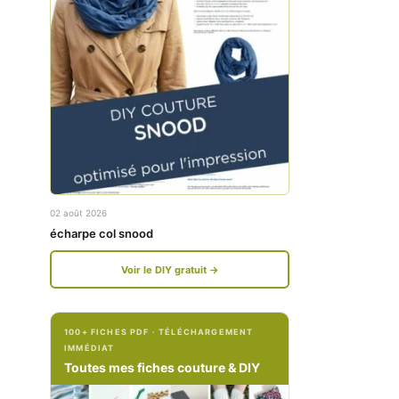
w
w
w
w
.
.
f
i
a
n
c
s
e
t
02 août 2026
b
a
écharpe col snood
o
g
Voir le DIY gratuit →
o
r
k
a
100+ FICHES PDF · TÉLÉCHARGEMENT
.
m
IMMÉDIAT
c
.
Toutes mes fiches couture & DIY
o
c