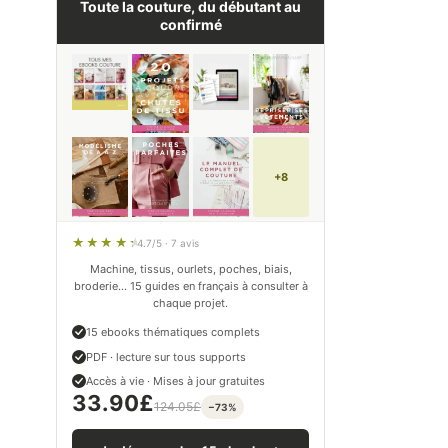
Toute la couture, du débutant au
confirmé
+8
4.7/5 · 7 avis
Machine, tissus, ourlets, poches, biais,
broderie… 15 guides en français à consulter à
chaque projet.
15 ebooks thématiques complets
PDF · lecture sur tous supports
Accès à vie · Mises à jour gratuites
33.90
£
124.05
£
−73%