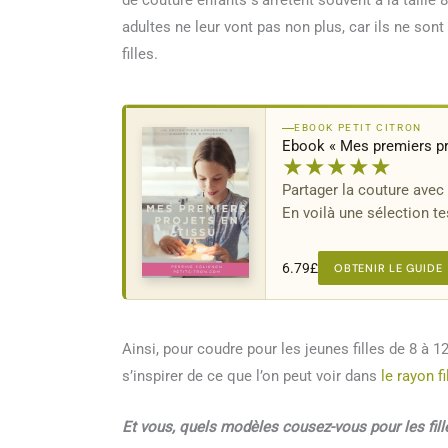
de couture enfants s’arrêtent souvent à la taille 
adultes ne leur vont pas non plus, car ils ne sont
filles.
EBOOK PETIT CITRON
Ebook « Mes premiers p
★
★
★
★
★
Partager la couture avec 
En voilà une sélection t
6.79
£
OBTENIR LE GUIDE
Ainsi, pour coudre pour les jeunes filles de 8 à 12
s’inspirer de ce que l’on peut voir dans
le rayon f
E
t vous, quels modèles cousez-vous pour les fill