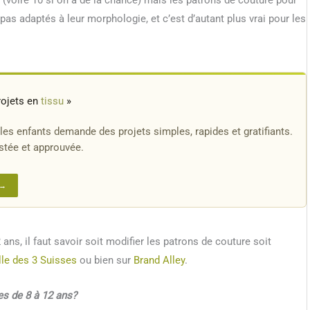
8 (voire 10 si on a de la chance) mais les patrons de couture pour
 pas adaptés à leur morphologie, et c’est d’autant plus vrai pour les
rojets en
tissu
»
les enfants demande des projets simples, rapides et gratifiants.
estée et approuvée.
 →
 ans, il faut savoir soit modifier les patrons de couture soit
ille des 3 Suisses
ou bien sur
Brand Alley
.
es de 8 à 12 ans?