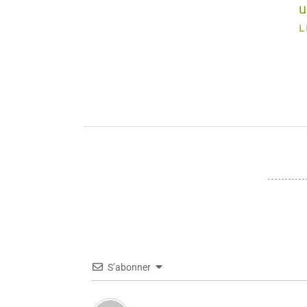
u
L
S’abonner