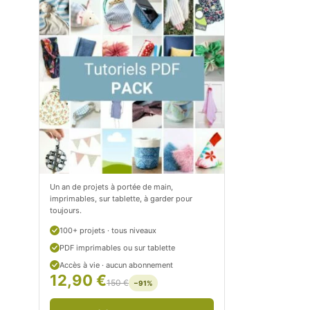
m
o
/
m
P
/
e
p
t
e
i
t
t
i
C
t
Un an de projets à portée de main,
imprimables, sur tablette, à garder pour
i
c
toujours.
t
i
100+ projets · tous niveaux
r
t
PDF imprimables ou sur tablette
Accès à vie · aucun abonnement
o
r
12,90 €
150 €
−91%
n
o