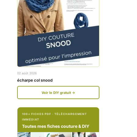
w
w
w
w
.
.
f
i
a
n
c
s
e
t
02 août 2026
b
a
écharpe col snood
o
g
Voir le DIY gratuit →
o
r
k
a
100+ FICHES PDF · TÉLÉCHARGEMENT
.
m
IMMÉDIAT
c
.
Toutes mes fiches couture & DIY
o
c