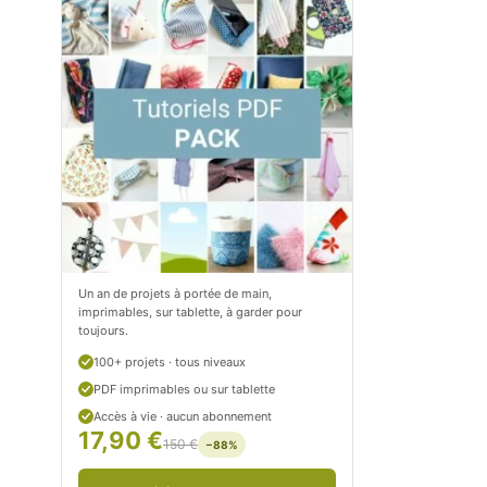
m
o
/
m
P
/
e
p
t
e
i
t
t
i
C
t
Un an de projets à portée de main,
imprimables, sur tablette, à garder pour
i
c
toujours.
t
i
100+ projets · tous niveaux
r
t
PDF imprimables ou sur tablette
Accès à vie · aucun abonnement
o
r
17,90 €
150 €
−88%
n
o