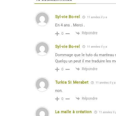
Syl-vie Bo-rel
11 années il y a
En 4 ans . Merci .
Répondre
0
Syl-vie Bo-rel
11 années il y a
Dommage que le tuto du manteau so
Quelqu un peut il me traduire les m
Répondre
0
Turkia Si Merabet
11 années il y a
non.
Répondre
0
La malle à création
11 années il 