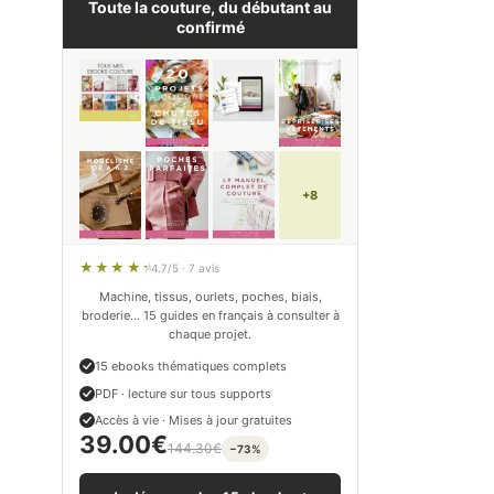
Toute la couture, du débutant au
confirmé
+8
4.7/5 · 7 avis
Machine, tissus, ourlets, poches, biais,
broderie… 15 guides en français à consulter à
chaque projet.
15 ebooks thématiques complets
PDF · lecture sur tous supports
Accès à vie · Mises à jour gratuites
39.00
€
144.30
€
−73%