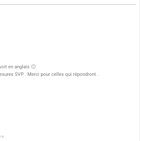
it en anglais 🙁
esures SVP . Merci pour celles qui répondront .
y a