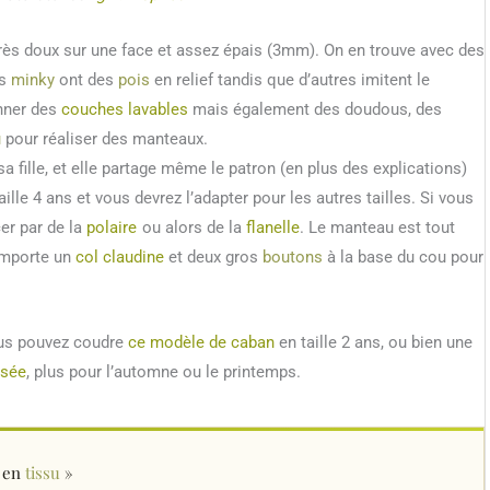
très doux sur une face et assez épais (3mm). On en trouve avec des
ns
minky
ont des
pois
en relief tandis que d’autres imitent le
onner des
couches lavables
mais également des doudous, des
u
pour réaliser des manteaux.
 sa fille, et elle partage même le patron (en plus des explications)
ille 4 ans et vous devrez l’adapter pour les autres tailles. Si vous
er par de la
polaire
ou alors de la
flanelle
. Le manteau est tout
omporte un
col claudine
et deux gros
boutons
à la base du cou pour
ous pouvez coudre
ce modèle de caban
en taille 2 ans, ou bien une
ssée
, plus pour l’automne ou le printemps.
s en
tissu
»