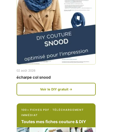
w
w
w
w
.
.
f
i
a
n
c
s
e
t
02 août 2026
b
a
écharpe col snood
o
g
Voir le DIY gratuit →
o
r
k
a
100+ FICHES PDF · TÉLÉCHARGEMENT
.
m
IMMÉDIAT
c
.
Toutes mes fiches couture & DIY
o
c