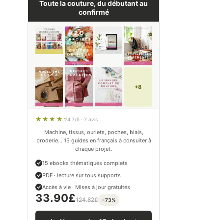
Toute la couture, du débutant au
confirmé
+8
4.7/5 · 7 avis
Machine, tissus, ourlets, poches, biais,
broderie… 15 guides en français à consulter à
chaque projet.
15 ebooks thématiques complets
PDF · lecture sur tous supports
Accès à vie · Mises à jour gratuites
33.90
£
124.82
£
−73%