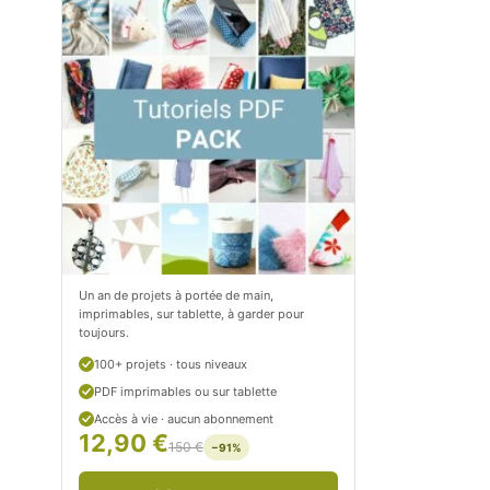
m
o
/
m
P
/
e
p
t
e
i
t
t
i
C
t
Un an de projets à portée de main,
imprimables, sur tablette, à garder pour
i
c
toujours.
t
i
100+ projets · tous niveaux
r
t
PDF imprimables ou sur tablette
Accès à vie · aucun abonnement
o
r
12,90 €
150 €
−91%
n
o