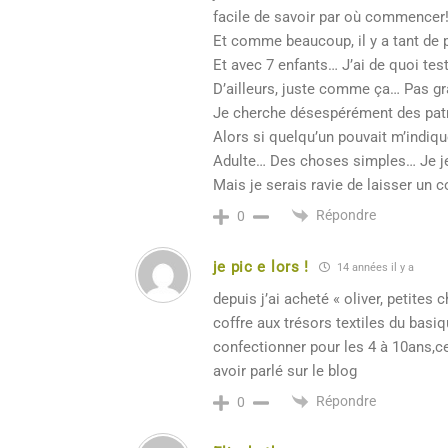
facile de savoir par où commencer
Et comme beaucoup, il y a tant de pa
Et avec 7 enfants… J’ai de quoi test
D’ailleurs, juste comme ça… Pas 
Je cherche désespérément des patr
Alors si quelqu’un pouvait m’indiq
Adulte… Des choses simples… Je je 
Mais je serais ravie de laisser un 
Répondre
0
je pic e lors !
14 années il y a
depuis j’ai acheté « oliver, petites
coffre aux trésors textiles du basiq
confectionner pour les 4 à 10ans,cer
avoir parlé sur le blog
Répondre
0