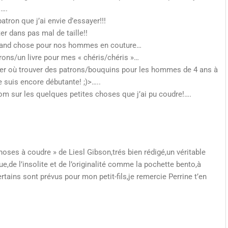
!….
tron que j’ai envie d’essayer!!!
er dans pas mal de taille!!
grand chose pour nos hommes en couture…
ons/un livre pour mes « chéris/chéris »…
uer où trouver des patrons/bouquins pour les hommes de 4 ans à
suis encore débutante! ;)>…..
com sur les quelques petites choses que j’ai pu coudre!….
 choses à coudre » de Liesl Gibson,trés bien rédigé,un véritable
ue,de l’insolite et de l’originalité comme la pochette bento,à
tains sont prévus pour mon petit-fils,je remercie Perrine t’en