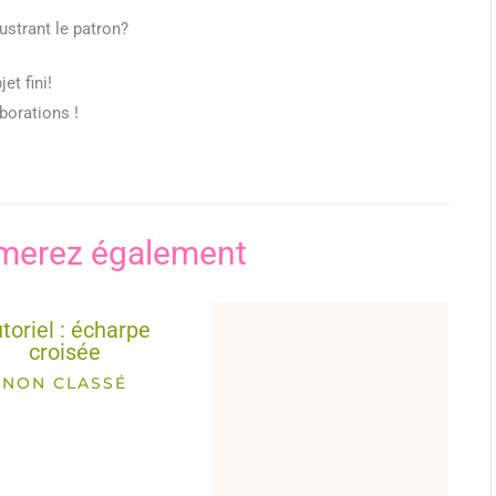
lustrant le patron?
et fini!
borations !
merez également
toriel : écharpe
croisée
NON CLASSÉ