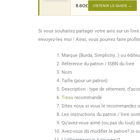
8.60
£
OBTENIR LE GUIDE →
Si vous souhaitez partager votre avis sur un livr
envoyez-les moi ! Ainsi, vous pourrez faire profi
Marque (Burda, Simplicity…) ou éditeu
Référence du patron / ISBN du livre
Nom
Taille (pour un patron)
Description : type de vêtement, d’acc
Tissu
recommandé
Dites nous si vous le recommandez ou
Les instructions du patron / livre sont
Qu’avez-vous aimé (ou pas du tout) da
Avez-vous dû modifier le patron? si o
L’utiliserez-vous à nouveau?