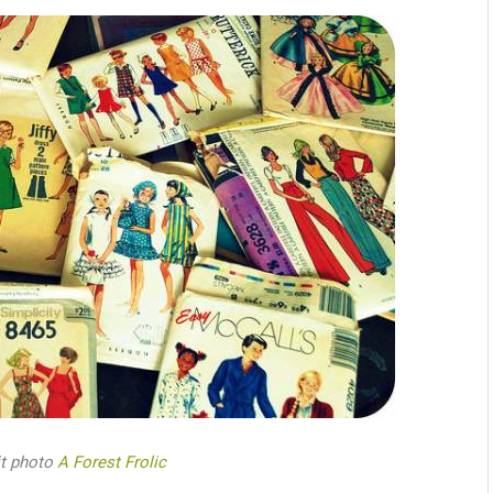
it photo
A Forest Frolic