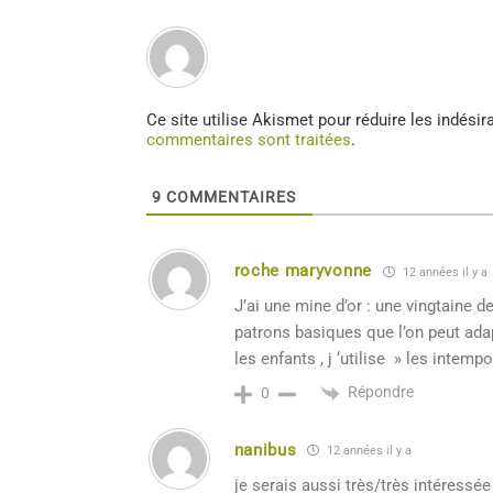
Ce site utilise Akismet pour réduire les indésir
commentaires sont traitées
.
9
COMMENTAIRES
roche maryvonne
12 années il y a
J’ai une mine d’or : une vingtaine d
patrons basiques que l’on peut ada
les enfants , j ‘utilise » les intempo
Répondre
0
nanibus
12 années il y a
je serais aussi très/très intéressé