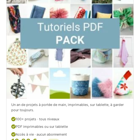
i
t
t
i
C
t
i
c
t
i
r
t
o
r
n
o
/
n
c
Un an de projets à portée de main, imprimables, sur tablette, à garder
o
pour toujours.
u
100+ projets · tous niveaux
PDF imprimables ou sur tablette
d
Accès à vie · aucun abonnement