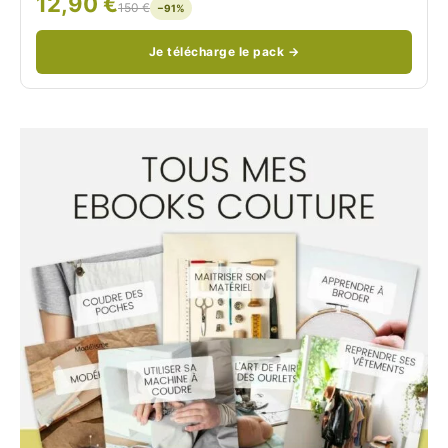
12,90 €
/
150 €
−91%
Je télécharge le pack →