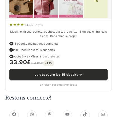
+8
4.7/5 · 7 avis
Machine, tissus, ourlets, poches, biais, broderie… 15 guides en français
à consulter à chaque projet.
15 ebooks thématiques complets
PDF · lecture sur tous supports
Accès à vie · Mises à jour gratuites
33.90
£
124.05
£
−73%
Je découvre les 15 ebooks →
Livraison par email immédiate
Restons connecté!
h
h
P
Y
T
E