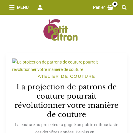
Aller
Rech
MENU
Panier
au
contenu
ATELIER DE COUTURE
La projection de patrons de
couture pourrait
révolutionner votre manière
de couture
La couture au projecteur a gagné un public enthousiaste
ces dernières années. De plus en...