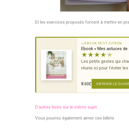
Et les exercices proposés forcent à mettre en pr
EBOOK PETIT CITRON
Ebook « Mes astuces de 
★
★
★
★
★
Les petits gestes qui ch
réunis ici pour t'éviter le
8.60
£
OBTENIR LE GUID
D’autres livres sur le même sujet
Vous pourrez également aimer ces billets :