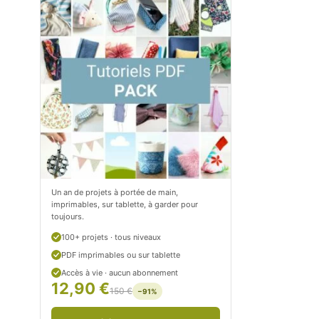
m
o
/
m
P
/
e
p
t
e
i
t
t
i
C
t
Un an de projets à portée de main,
imprimables, sur tablette, à garder pour
i
c
toujours.
t
i
100+ projets · tous niveaux
r
t
PDF imprimables ou sur tablette
Accès à vie · aucun abonnement
o
r
12,90 €
150 €
−91%
n
o