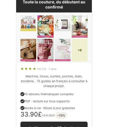
Toute la couture, du débutant au
confirmé
+8
4.7/5 · 7 avis
Machine, tissus, ourlets, poches, biais,
broderie… 15 guides en français à consulter à
chaque projet.
15 ebooks thématiques complets
PDF · lecture sur tous supports
Accès à vie · Mises à jour gratuites
33.90
£
124.82
£
−73%