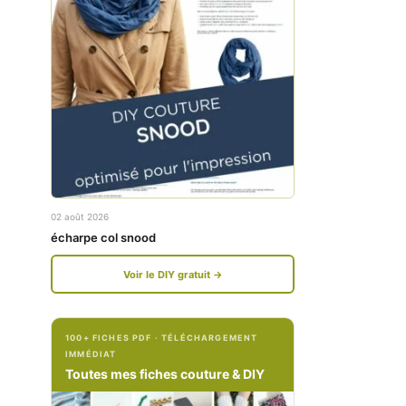
w
w
w
w
.
.
f
i
a
n
c
s
e
t
02 août 2026
b
a
écharpe col snood
o
g
Voir le DIY gratuit →
o
r
k
a
100+ FICHES PDF · TÉLÉCHARGEMENT
.
m
IMMÉDIAT
c
.
Toutes mes fiches couture & DIY
o
c