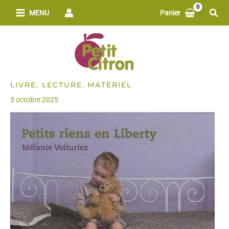
Aller
Rech
MENU
Panier
au
contenu
LIVRE, LECTURE
MATERIEL
,
5 octobre 2025