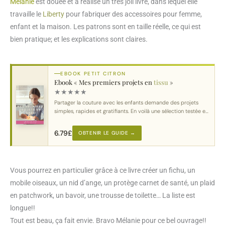
Mélanie
est douée et a réalisé un très joli livre, dans lequel elle
travaille le
Liberty
pour fabriquer des accessoires pour femme,
enfant et la maison. Les patrons sont en taille réelle, ce qui est
bien pratique; et les explications sont claires.
EBOOK PETIT CITRON
Ebook « Mes premiers projets en
tissu
»
★
★
★
★
★
Partager la couture avec les enfants demande des projets
simples, rapides et gratifiants. En voilà une sélection testée et
approuvée.
6.79
£
OBTENIR LE GUIDE →
Vous pourrez en particulier grâce à ce livre créer un fichu, un
mobile oiseaux, un nid d’ange, un protège carnet de santé, un plaid
en patchwork, un bavoir, une trousse de toilette… La liste est
longue!!
Tout est beau, ça fait envie. Bravo Mélanie pour ce bel ouvrage!!