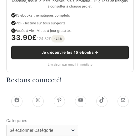
Machine, tissus, ourlets, poches, biais, broderie… 15 guides en français
à consulter à chaque projet.
15 ebooks thématiques complets
PDF · lecture sur tous supports
Accès à vie · Mises à jour gratuites
33.90
£
124.82
£
−73%
Je découvre les 15 ebooks →
Livraison par email immédiate
Restons connecté!
h
h
P
Y
T
E
t
t
i
o
i
-
Catégories
t
t
n
u
k
m
p
p
t
T
T
a