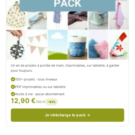
i
c
t
i
r
t
o
r
n
o
/
n
c
Un an de projets à portée de main, imprimables, sur tablette, à garder
o
pour toujours.
u
100+ projets · tous niveaux
PDF imprimables ou sur tablette
d
Accès à vie · aucun abonnement
12,90 €
/
150 €
−91%
Je télécharge le pack →