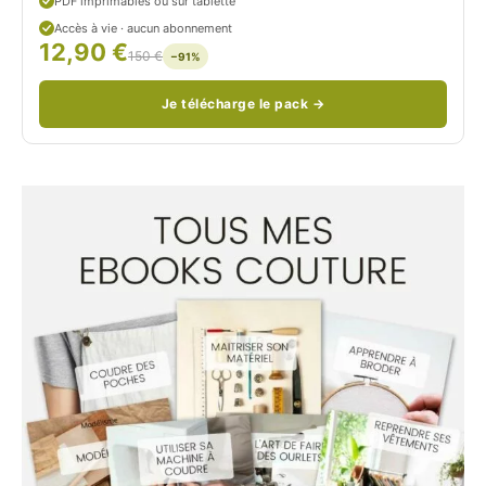
PDF imprimables ou sur tablette
d
Accès à vie · aucun abonnement
12,90 €
/
150 €
−91%
Je télécharge le pack →