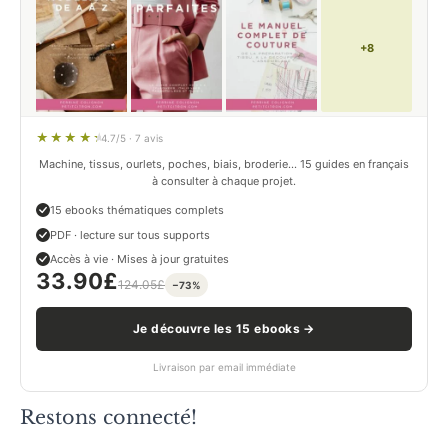
+8
4.7/5 · 7 avis
Machine, tissus, ourlets, poches, biais, broderie… 15 guides en français
à consulter à chaque projet.
15 ebooks thématiques complets
PDF · lecture sur tous supports
Accès à vie · Mises à jour gratuites
33.90
£
124.05
£
−73%
Je découvre les 15 ebooks →
Livraison par email immédiate
Restons connecté!