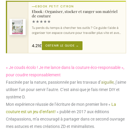
EBOOK PETIT CITRON
Ebook : Organiser, stocker et ranger son matériel
de couture
★
★
★
★
★
Tu perds du temps à chercher tes outils ? Ce guide t'aide à
organiser ton espace couture pour travailler plus vite et avec
plus de plaisir.
4.21
£
OBTENIR LE GUIDE →
« Je couds écolo ! Je me lance dans la couture éco-responsable »,
pour coudre responsablement
Fascinée par la nature, passionnée par les travaux d’
aiguille
, j’aime
utiliser l’un pour servir l’autre. C’est ainsi que je fais rimer DIY et
système D.
Mon expérience réussie de l’écriture de mon premier livre «
La
couture est un jeu d’enfant!
» publié en 2017 aux éditions
Créapassions, m’a encouragé à partager dans ce second ouvrage
mes astuces et mes créations ZD et minimalistes.