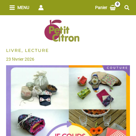
Aller
Rech
MENU
Panier
au
contenu
LIVRE, LECTURE
23 février 2026