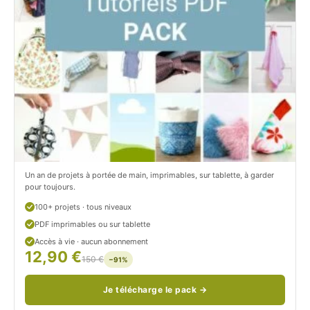
C
t
i
c
t
i
r
t
o
r
n
o
/
n
c
Un an de projets à portée de main, imprimables, sur tablette, à garder
o
pour toujours.
u
100+ projets · tous niveaux
PDF imprimables ou sur tablette
d
Accès à vie · aucun abonnement
12,90 €
/
150 €
−91%
Je télécharge le pack →