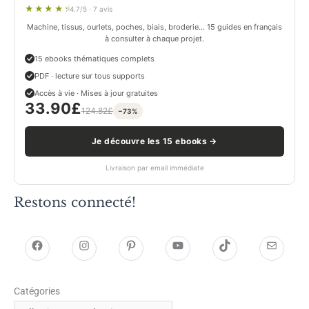
4.7/5 · 7 avis
Machine, tissus, ourlets, poches, biais, broderie… 15 guides en français
à consulter à chaque projet.
15 ebooks thématiques complets
PDF · lecture sur tous supports
Accès à vie · Mises à jour gratuites
33.90
£
124.82
£
−73%
Je découvre les 15 ebooks →
Livraison par email immédiate
Restons connecté!
h
h
P
Y
T
E
t
t
i
o
i
-
Catégories
t
t
n
u
k
m