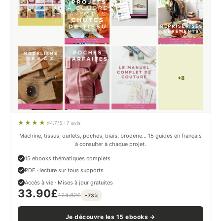
+8
4.7/5 · 7 avis
Machine, tissus, ourlets, poches, biais, broderie… 15 guides en français
à consulter à chaque projet.
15 ebooks thématiques complets
PDF · lecture sur tous supports
Accès à vie · Mises à jour gratuites
33.90
£
124.82
£
−73%
Je découvre les 15 ebooks →