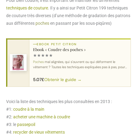
Pour bien coudre, il est important de maîtriser les différentes
techniques de couture
. Il y a ainsi sur Petit Citron 199 techniques
de couture très diverses (d’une méthode de gradation des patrons
aux différentes
poches
en passant par les sous-piqûres)
EBOOK PETIT CITRON
Ebook « Coudre des poches »
★
★
★
★
★
Poches
mal alignées, qui s'ouvrent ou qui déforment le
vêtement ? Toutes les techniques expliquées pas à pas, pour
chaque type de poche.
Obtenir le guide →
5.07
£
Voici la liste des techniques les plus consultées en 2013 :
#1:
coudre à la main
#2:
acheter une machine à coudre
#3: le
passepoil
#4:
recycler de vieux vêtements