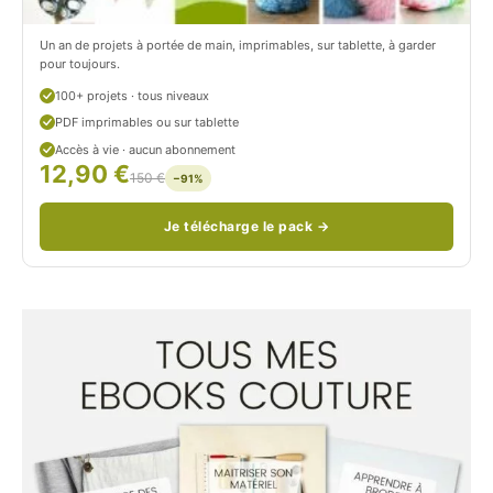
c
Un an de projets à portée de main, imprimables, sur tablette, à garder
o
pour toujours.
u
100+ projets · tous niveaux
PDF imprimables ou sur tablette
d
Accès à vie · aucun abonnement
12,90 €
/
150 €
−91%
Je télécharge le pack →