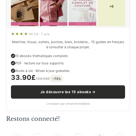
+8
4.7/5 · 7 avis
Machine, tissus, ourlets, poches, biais, broderie… 15 guides en français
à consulter à chaque projet.
15 ebooks thématiques complets
PDF · lecture sur tous supports
Accès à vie · Mises à jour gratuites
33.90
£
124.05
£
−73%
Je découvre les 15 ebooks →
Livraison par email immédiate
Restons connecté!