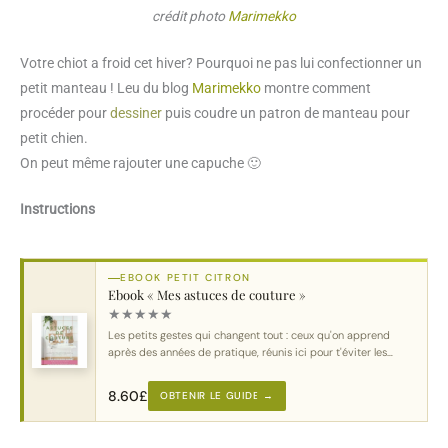
crédit photo
Marimekko
Votre chiot a froid cet hiver? Pourquoi ne pas lui confectionner un
petit manteau ! Leu du blog
Marimekko
montre comment
procéder pour
dessiner
puis coudre un patron de manteau pour
petit chien.
On peut même rajouter une capuche 🙂
Instructions
EBOOK PETIT CITRON
Ebook « Mes astuces de couture »
★
★
★
★
★
Les petits gestes qui changent tout : ceux qu'on apprend
après des années de pratique, réunis ici pour t'éviter les
erreurs classiques.
8.60
£
OBTENIR LE GUIDE →