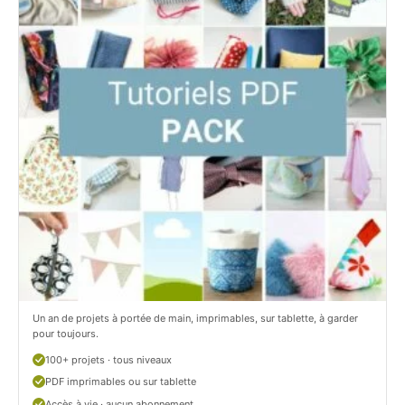
t
e
i
t
t
i
C
t
i
c
t
i
r
t
o
r
n
o
/
n
c
Un an de projets à portée de main, imprimables, sur tablette, à garder
o
pour toujours.
u
100+ projets · tous niveaux
PDF imprimables ou sur tablette
d
Accès à vie · aucun abonnement