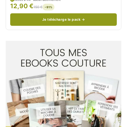
12,90 €
/
150 €
−91%
Je télécharge le pack →